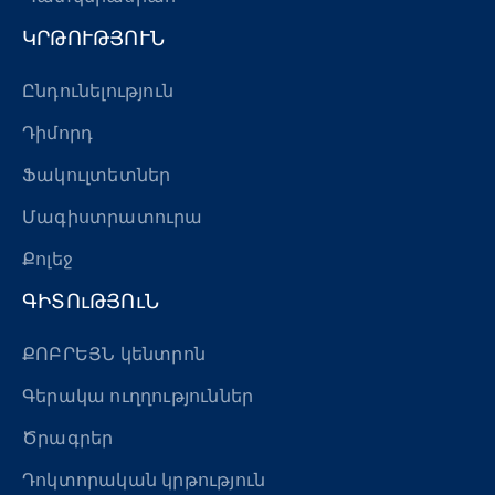
ԿՐԹՈՒԹՅՈՒՆ
Ընդունելություն
Դիմորդ
Ֆակուլտետներ
Մագիստրատուրա
Քոլեջ
ԳԻՏՈւԹՅՈւՆ
ՔՈԲՐԵՅՆ կենտրոն
Գերակա ուղղություններ
Ծրագրեր
Դոկտորական կրթություն