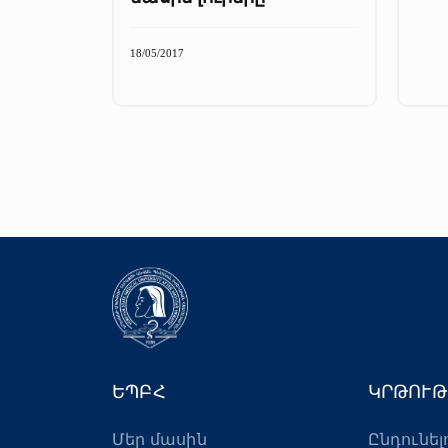
18/05/2017
ԵՊԲՀ
ԿՐԹՈՒԹ
Մեր մասին
Ընդունել