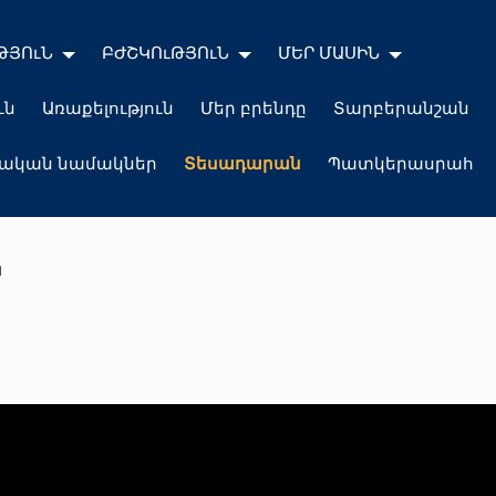
ԹՅՈւՆ
ԲԺՇԿՈւԹՅՈւՆ
ՄԵՐ ՄԱՍԻՆ
ւն
Առաքելություն
Մեր բրենդը
Տարբերանշան
լական նամակներ
Տեսադարան
Պատկերասրահ
ն