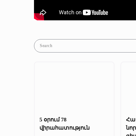
5 օրում 78
Հա
վիրահատություն
նո
գի