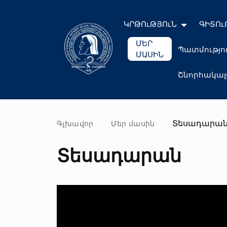
ԿՐԹՈւԹՅՈւՆ
ԳԻՏՈւ
ՄԵՐ
Պատմությո
ՄԱՍԻՆ
Շնորհակա
Տեսադարա
Գլխավոր
Մեր մասին
Տեսադարան