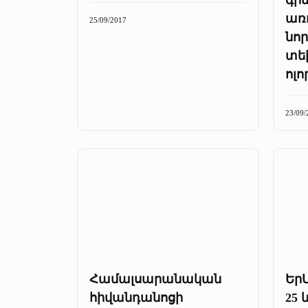
առ
25/09/2017
նոր
տե
ոլո
23/09/
Համալսարանական
ԵրՄ
հիվանդանոցի
25 