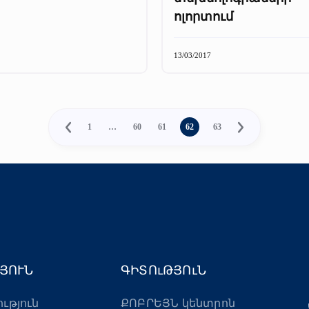
ոլորտում
13/03/2017
1
…
60
61
62
63
ՅՈՒՆ
ԳԻՏՈւԹՅՈւՆ
ություն
ՔՈԲՐԵՅՆ կենտրոն