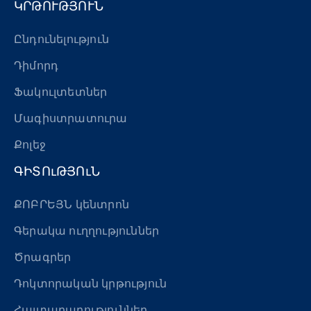
ԿՐԹՈՒԹՅՈՒՆ
Ընդունելություն
Դիմորդ
Ֆակուլտետներ
Մագիստրատուրա
Քոլեջ
ԳԻՏՈւԹՅՈւՆ
ՔՈԲՐԵՅՆ կենտրոն
Գերակա ուղղություններ
Ծրագրեր
Դոկտորական կրթություն
Հայտարարություններ