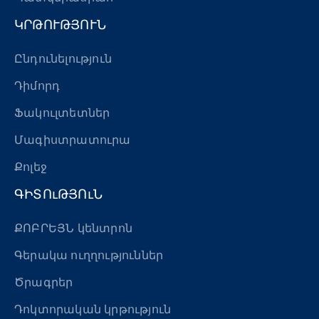
ԿՐԹՈՒԹՅՈՒՆ
Ընդունելություն
Դիմորդ
Ֆակուլտետներ
Մագիստրատուրա
Քոլեջ
ԳԻՏՈւԹՅՈւՆ
ՔՈԲՐԵՅՆ կենտրոն
Գերակա ուղղություններ
Ծրագրեր
Դոկտորական կրթություն