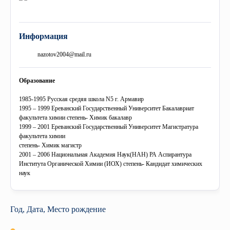
+
История
«Микаелян» больничная клиника
COBRAIN
Библиотека
Сотрудничество
Совет
+
Миссия
Профессиональные советы
Колледж
Выпускники
Международные связи
Ректорат
Информация
nazotov2004@mail.ru
Музей
Союз молодых исследователей
Старшая школа «Гераци»
Переподготовка
Центр Карьеры
eCAMPUS
Ученый совет
Образование
Эмблема
Правовые акты и инструкции
Обратная связь
Гарантия качества
Учебный курс по приглашению
Издания
1985-1995 Русская средяя школа N5 г. Армавир
Фотогаллерея
1995 – 1999 Ереванский Государственный Университет Бакалавриат
Приоритетные направления
Симуляционный центр
Программы по обмену
Профессиональный Союз «Гераци»
факультета химии степень- Химик бакалавр
1999 – 2001 Ереванский Государственный Университет Магистратура
Видеогаллерея
Программы
Стоматологический образовательный центр превосходства
“Гераци” аналитический центр
факультета химии
степень- Химик магистр
2001 – 2006 Национальная Академия Наук(НАН) РА Аспирантура
Докторское образование
Музей
Института Органической Химии (ИОХ) степень- Кандидат химических
наук
События
Год, Дата, Место рождение