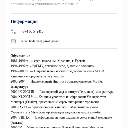
+
История
«Микаелян» больничная клиника
COBRAIN
Библиотека
поликлиника 4 муниципалитета г. Еревана
Сотрудничество
Совет
+
Миссия
Профессиональные советы
Колледж
Выпускники
Международные связи
Ректорат
Информация
Музей
Союз молодых исследователей
+374 60 542410
Старшая школа «Гераци»
Переподготовка
Центр Карьеры
eCAMPUS
Ученый совет
rafael.badalyan@urology.am
Эмблема
Правовые акты и инструкции
Обратная связь
Гарантия качества
Учебный курс по приглашению
Издания
Образование
Фотогаллерея
Приоритетные направления
Симуляционный центр
1981-1991гг. — сред. школа им. Мравяна, г. Ереван
Программы по обмену
Профессиональный Союз «Гераци»
1991-1997гг. – ЕрГМУ, лечебное дело, диплом с отличием.
1997-2000гг. — Национальный институт здравоохранения МЗ РА,
Видеогаллерея
Программы
Стоматологический образовательный центр превосходства
“Гераци” аналитический центр
клиническая ординатура по урологии
2000-2004 — Национальный Институт Здравоохранения МЗ РА,
аспирантура
Докторское образование
Музей
2002 IX-2003 III — Гановерский мед институт (Германия), аспирантура
2004 XI-2005 V — Клиника урологии и нефрологии Университета
Мансуры (Египет), практические курсы хирургии в урологии
События
2006 IX-XI — Урологическая клиника Л.Максимилианского
Университета Мюнхена, организация андрологической службы
2007 VIII, IX — Оксфордская летняя школа по сексуальной медицине
(Англия)
2009 IV — Урологическая клиника Венской городской больницы