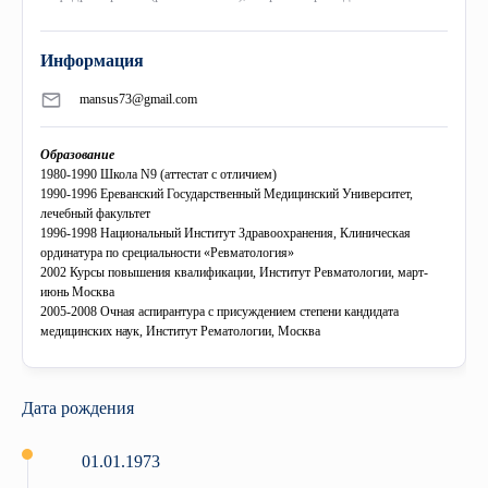
+
История
«Микаелян» больничная клиника
COBRAIN
Библиотека
Сотрудничество
Совет
+
Информация
Миссия
Профессиональные советы
Колледж
Выпускники
Международные связи
Ректорат
mansus73@gmail.com
Музей
Союз молодых исследователей
Старшая школа «Гераци»
Переподготовка
Центр Карьеры
eCAMPUS
Ученый совет
Образование
Эмблема
1980-1990 Школа N9 (аттестат с отличием)
Правовые акты и инструкции
Обратная связь
Гарантия качества
Учебный курс по приглашению
Издания
1990-1996 Ереванский Государственный Медицинский Университет,
лечебный факультет
Фотогаллерея
Приоритетные направления
Симуляционный центр
Программы по обмену
1996-1998 Национальный Институт Здравоохранения, Клиническая
Профессиональный Союз «Гераци»
ординатура по срециальности «Ревматология»
2002 Курсы повышения квалификации, Институт Ревматологии, март-
Видеогаллерея
Программы
Стоматологический образовательный центр превосходства
“Гераци” аналитический центр
июнь Москва
2005-2008 Очная аспирантура с присуждением степени кандидата
медицинских наук, Институт Рематологии, Москва
Докторское образование
Музей
События
Дата рождения
01.01.1973