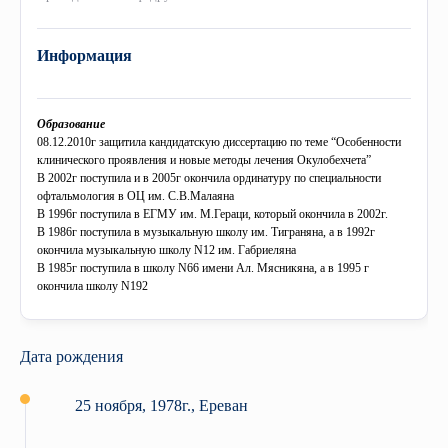
+
История
«Микаелян» больничная клиника
COBRAIN
Библиотека
Сотрудничество
Совет
+
Информация
Миссия
Профессиональные советы
Колледж
Выпускники
Международные связи
Ректорат
Музей
Союз молодых исследователей
Старшая школа «Гераци»
Переподготовка
Центр Карьеры
eCAMPUS
Ученый совет
Образование
08.12.2010г защитила кандидатскую диссертацию по теме “Особенности
Эмблема
клинического проявления и новые методы лечения Окулобехчета”
Правовые акты и инструкции
Обратная связь
Гарантия качества
Учебный курс по приглашению
Издания
В 2002г поступила и в 2005г окончила ординатуру по специальности
офтальмология в ОЦ им. С.В.Малаяна
Фотогаллерея
Приоритетные направления
Симуляционный центр
Программы по обмену
В 1996г поступила в ЕГМУ им. М.Гераци, который окончила в 2002г.
Профессиональный Союз «Гераци»
В 1986г поступила в музыкальную школу им. Тиграняна, а в 1992г
окончила музыкальную школу N12 им. Габриеляна
Видеогаллерея
Программы
Стоматологический образовательный центр превосходства
“Гераци” аналитический центр
В 1985г поступила в школу N66 имени Ал. Мясникяна, а в 1995 г
окончила школу N192
Докторское образование
Музей
Дата рождения
События
25 ноября, 1978г., Ереван