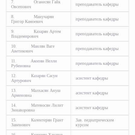
7. Оганесян Гайк
преподаватель кафедры
Овсепович
8. Манучарян
преподаватель кафедры
Григор Камоевич
9. Казарян Артем
преподаватель кафедры
Владимирович
10. Маилян Ваге
преподаватель кафедры
Аветикович
11. Акопян Нелли
преподаватель кафедры
Рубеновна
12. Казарян Сасун
асистент кафедры
Артурович
13. Малхасян Ануш
асистент кафедры
Арменовна
14. Матевосян Лилит
асистент кафедры
Зинаворовна
15. Калентерян Грант
Зав. педиатрическим
Завенович
курсом
16. Кюркчян Хачатур