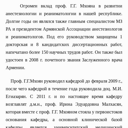
Курс сексологии
Огромен вклад проф. Г.Г. Мхояна в развитии
Кафедра реабилитологии, физиотерапии и курортологии
анестезиологии и реаниматологии в нашей республике.
Долгие годы он являлся также главным специалистом МЗ
Центр симуляции практических навыков
РА и президентом Армянской Ассоциации анестезиологов
Кафедра Медицинской психологии
и реаниматологов. Под его руководством защищены 1
Кафедра абдоминальной хирургии
докторская и 8 кандидатских диссертационных работ,
напечатано более 150 научных трудов работ. Он также был
удостоен в 2008 г. почетного звания Заслуженного врача
Армении.
Проф. Г.Г.Мхоян руководил кафедрой до февраля 2009 г.,
после чего кафедрой в течение года руководила доц. М.И.
Егиазарян. С 2011 г. и по настоящее время кафедру
возглавлят д.м.н., проф. Ирина Эдуардовна Малхасян,
которая вместе с проф. Г.Г. Мхояном стояла у первоистоков
основания кафедры, а основной клинической базой
кафедры является университетский медицинский