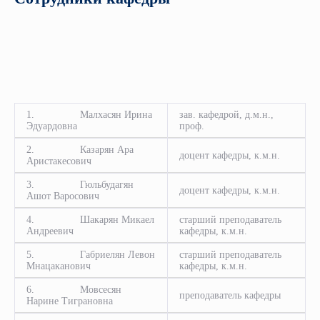
1. Малхасян Ирина
зав. кафедрой, д.м.н.,
Эдуардовна
проф.
2. Казарян Ара
доцент кафедры, к.м.н.
Аристакесович
3. Гюльбудагян
доцент кафедры, к.м.н.
Ашот Варосович
4. Шакарян Микаел
старший преподаватель
Андреевич
кафедры, к.м.н.
5. Габриелян Левон
старший преподаватель
Мнацаканович
кафедры, к.м.н.
6. Мовсесян
преподаватель кафедры
Нарине Тиграновна