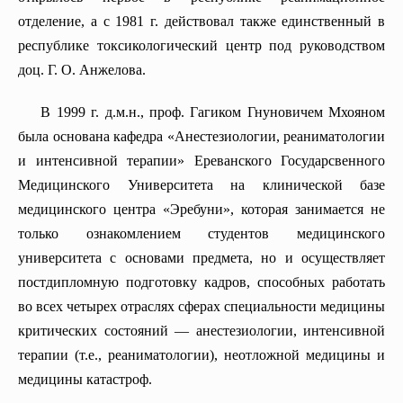
отделение, а с 1981 г. действовал также единственный в
Кафедра кардиологии
республике токсикологический центр под руководством
Кафедра акушерства и гинекологии номер 2
доц. Г. О. Анжелова.
Кафедра эндокринной хирургии
В 1999 г. д.м.н., проф. Гагиком Гнуновичем Мхояном
Кафедра патологической анатомии
была основана кафедра «Анестезиологии, реаниматологии
Кафедра педиатрии №1
и интенсивной терапии» Ереванского Государсвенного
Кафедра грудной хирургии
Медицинского Университета на клинической базе
медицинского центра «Эребуни», которая занимается не
Кафедра медицинской химии
только ознакомлением студентов медицинского
Кафедра педиатрии N2
университета с основами предмета, но и осуществляет
Кафедра внутренних болезней (гастроэнтерологии и
постдипломную подготовку кадров, способных работать
гепатологии)
во всех четырех отраслях сферах специальности медицины
Кафедра семейной медицины
критических состояний — анестезиoлогии, интенсивной
КАФЕДРА ДЕТСКОЙ ХИРУРГИИ
терапии (т.е., реаниматологии), неотложной медицины и
медицины катастроф.
Кафедра неврологии