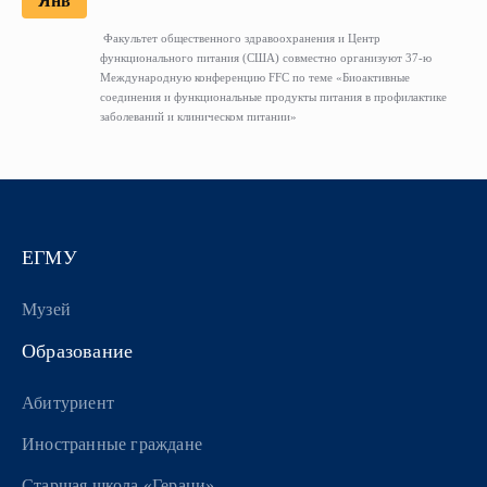
Янв
Факультет общественного здравоохранения и Центр
функционального питания (США) совместно организуют 37-ю
Международную конференцию FFC по теме «Биоактивные
соединения и функциональные продукты питания в профилактике
заболеваний и клиническом питании»
ЕГМУ
Музей
Образование
Абитуриент
Иностранные граждане
Старшая школа «Гераци»