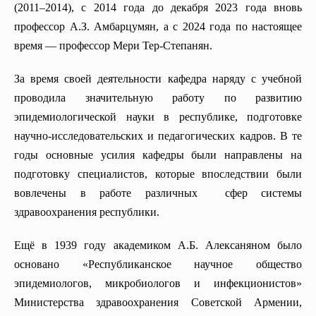
Стоматологический образовательный центр превосходства
Кафедра анестезиологии и реаниматологии
(2011–2014), с 2014 года до декабря 2023 года вновь
Пропедевтика внутренних болезней
Кафедра медицинской микробиологии
профессор А.З. Амбарцумян, а с 2024 года по настоящее
Кафедра эндоскопической и эндокринной хирургии
время — профессор Мери Тер-Степанян.
Кафедра эндокринологии
Кафедра общей хирургии
Кафедра пластической хирургии
Кафедра внутренних болезней (ревматология)
Кафедра медицинской биологии
За время своей деятельности кафедра наряду с учебной
Кафедра клинической иммунологии и аллергологии
проводила значительную работу по развитию
Кафедра судебной медицины
эпидемиологической науки в республике, подготовке
Кафедра рентгенологии
научно-исследовательских и педагогических кадров. В те
Кафедра колопроктологии
годы основные усилия кафедры были направлены на
Кафедра психиатрии (с курсом медицинской психологии)
подготовку специалистов, которые впоследствии были
Кафедра анестезиологии и интенсивной терапии
вовлечены в работе различных сфер системы
здравоохранения республики.
Кафедра кардиологии
Кафедра акушерства и гинекологии номер 2
Ещё в 1939 году академиком А.Б. Алексаняном было
Кафедра эндокринной хирургии
основано «Республиканское научное общество
эпидемиологов, микробиологов и инфекционистов»
Кафедра патологической анатомии
Министерства здравоохранения Советской Армении,
Кафедра педиатрии №1