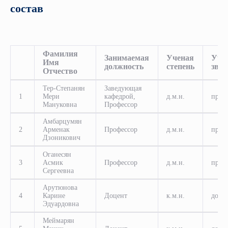
состав
Фамилия
Занимаемая
Ученая
Уче
Имя
должность
степень
зван
Отчество
Тер-Степанян
Заведующая
1
Мери
кафедрой,
д.м.н.
проф
Мануковна
Профессор
Амбарцумян
2
Арменак
Профессор
д.м.н.
проф
Дзоникович
Оганесян
3
Асмик
Профессор
д.м.н.
проф
Сергеевна
Арутюнова
4
Карине
Доцент
к.м.н.
доце
Эдуардовна
Меймарян