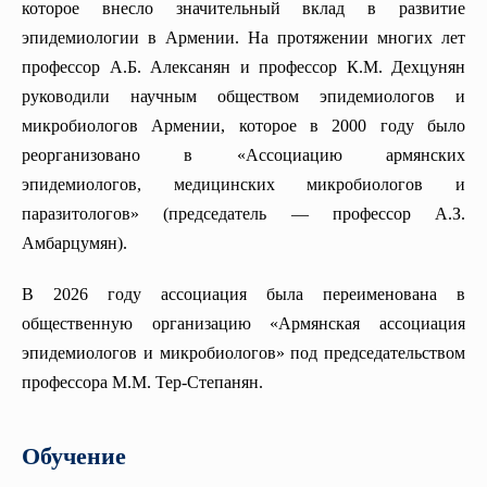
которое внесло значительный вклад в развитие
Кафедра грудной хирургии
эпидемиологии в Армении. На протяжении многих лет
Кафедра медицинской химии
профессор А.Б. Алексанян и профессор К.М. Дехцунян
руководили научным обществом эпидемиологов и
Кафедра педиатрии N2
микробиологов Армении, которое в 2000 году было
Кафедра внутренних болезней (гастроэнтерологии и
реорганизовано в «Ассоциацию армянских
гепатологии)
эпидемиологов, медицинских микробиологов и
Кафедра семейной медицины
паразитологов» (председатель — профессор А.З.
КАФЕДРА ДЕТСКОЙ ХИРУРГИИ
Амбарцумян).
Кафедра неврологии
В 2026 году ассоциация была переименована в
Курс сексологии
общественную организацию «Армянская ассоциация
Кафедра реабилитологии, физиотерапии и курортологии
эпидемиологов и микробиологов» под председательством
Центр симуляции практических навыков
профессора М.М. Тер-Степанян.
Обучение