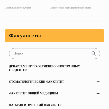
Постдипломное обучение
Профессорско-преподавательский состав
Факультеты
ДЕПАРТАМЕНТ ПО ОБУЧЕНИЮ ИНОСТРАННЫХ
СТУДЕНТОВ
СТОМАТОЛОГИЧЕСКИЙ ФАКУЛЬТЕТ
Кафедра биохимии
ФАКУЛЬТЕТ ОБЩЕЙ МЕДИЦИНЫ
Кафедра хирургической стоматологии и челюстно-
Кафедра Медицинской психологии
лицевой хирургии
ФАРМАЦЕВТИЧЕСКИЙ ФАКУЛЬТЕТ