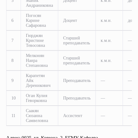
5
Маник
Доцент
к.м.н.
доце
Андраниковна
Погосян
6
Карине
Доцент
к.м.н.
доце
Сафаровна
Гюрджян
Старший
7
Кристине
к.м.н.
—
преподаватель
Тевосовна
Мелконян
Старший
8
Наира
к.м.н.
—
преподаватель
Степановна
Карапетян
9
Айк
Преподаватель
—
—
Дереникович
Оган Кулия
10
Преподаватель
—
—
Геворковна
Саакян
11
Сюзанна
Ассистент
—
—
Самвеловна
Адрес: 0025, ул. Корюна, 2, ЕГМУ, Кафедра