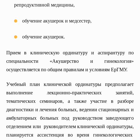
Кафедра абдоминальной хирургии
репродуктивной медицины,
Кафедра Акушерства и Гинекологии №1
обучение акушерок и медсестер,
Кафедра неотложной и абдоминальной хирургии
Кафедра фтизиатрии
обучение акушерок.
Кафедра хирургии №4
Прием в клиническую ординатуру и аспирантуру по
специальности «Акушерство и гинекология»
осуществляется по общим правилам и условиям ЕрГМУ.
Учебный план клинической ординатуры предполагает
выполнение лекционно-практических занятий,
тематических семинаров, а также участие в разборе
диагностики и лечения больных, ведении стационарных и
амбулаторных больных под руководством заведующего
отделением или руководителем клинической ординатуры,
планируется ассистенция во вреня гинекологических