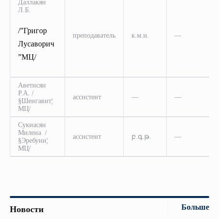
Даллакян
Л.Б.
/”Григор
преподаватель
к.м.н.
—
Лусаворич
”МЦ/
Аветисян
Р.А. /
ассистент
—
—
§Шенгавит¦
МЦ/
Сукиасян
Милена /
ассистент
բ.գ.թ.
—
§Эребуни¦
МЦ/
Больше
Новости