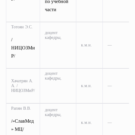
по учебной
части
Тотоян Э.С.
доцент
кафедры,
/
к.м.н.
—
НИЦОЗМи
Р/
доцент
кафедры,
Хачатрян А.
А. /
к.м.н.
—
НИЦОЗМиР/
Рапян В.В.
доцент
кафедры,
/»СлавМед
к.м.н.
—
» МЦ/