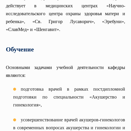
Кафедра патологической анатомии
действует в медицинских центрах «Научно-
Кафедра педиатрии №1
исследовательского центра охраны здоровья матери и
Кафедра грудной хирургии
ребенка», «Св. Григор Лусаворич», «Эребуни»,
«СлавМед» и «Шенгавит».
Кафедра медицинской химии
Кафедра педиатрии N2
Обучение
Кафедра внутренних болезней (гастроэнтерологии и
гепатологии)
Кафедра семейной медицины
Основными задачами учебной деятельности кафедры
КАФЕДРА ДЕТСКОЙ ХИРУРГИИ
являются:
Кафедра неврологии
подготовка врачей в рамках постдипломной
Курс сексологии
подготовки по специальности «Акушерство и
гинекология»,
Кафедра реабилитологии, физиотерапии и курортологии
Центр симуляции практических навыков
усовершенствование врачей акушеров-гинекологов
Кафедра Медицинской психологии
в современных вопросах акушерства и гинекологии и