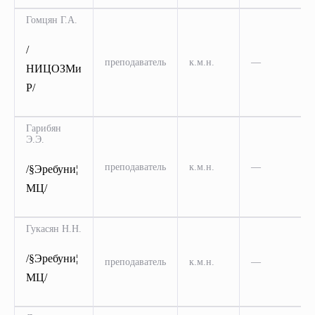
Гомцян Г.А.
/
преподаватель
к.м.н.
—
НИЦОЗМи
Р/
Гарибян
Э.Э.
преподаватель
к.м.н.
—
/§Эребуни¦
МЦ/
Гукасян Н.Н.
/§Эребуни¦
преподаватель
к.м.н.
—
МЦ/