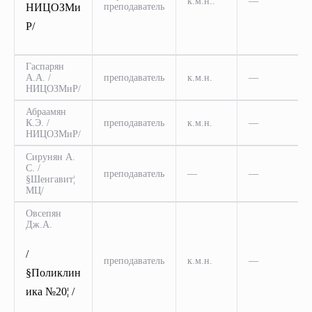
к.м.н..
—
НИЦОЗМи
преподаватель
Р/
Гаспарян
А.А. /
преподаватель
к.м.н.
—
НИЦОЗМиР/
Абраамян
К.Э. /
преподаватель
к.м.н.
—
НИЦОЗМиР/
Сирунян А.
С. /
преподаватель
—
—
§Шенгавит¦
МЦ/
Овсепян
Дж.А.
/
преподаватель
к.м.н.
—
§Поликлин
ика №20¦ /