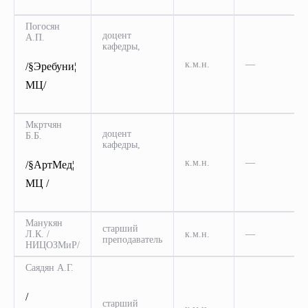
Погосян
доцент
А.П.
кафедры,
к.м.н.
—
/§Эребуни¦
МЦ/
Мкртчян
доцент
Б.Б.
кафедры,
к.м.н.
—
/§АртМед¦
МЦ /
Манукян
старший
Л.К. /
к.м.н.
—
преподаватель
НИЦОЗМиР/
Саядян А.Г.
/
старший