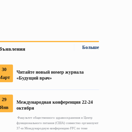
Больше
бъявления
30
Читайте новый номер журнала
Март
«Будущий врач»
29
Международная конференция 22-24
Янв
октября
Факультет общественного здравоохранения и Центр
функционального питания (США) совместно организуют
37-ю Международную конференцию FFC по теме