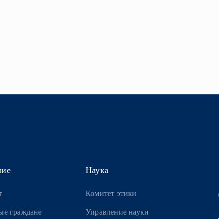
ние
Наука
т
Комитет этики
ые граждане
Управление науки