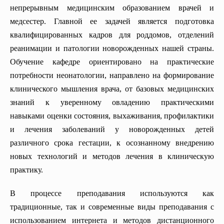
Кафедра внутренних болезней (ревматология)
непрерывным медицинским образованием врачей и
медсестер. Главной ее задачей является подготовка
Кафедра клинической иммунологии и аллергологии
квалифицированных кадров для роддомов, отделений
Кафедра рентгенологии
реанимации и патологии новорожденных нашей страны.
Кафедра колопроктологии
Обучение кафедре ориентировано на практические
Кафедра психиатрии (с курсом медицинской психологии)
потребности неонатологии, направлено на формирование
клинического мышления врача, от базовых медицинских
Кафедра анестезиологии и интенсивной терапии
знаний к уверенному овладению практическими
Кафедра кардиологии
навыками оценки состояния, выхаживания, профилактики
Кафедра акушерства и гинекологии номер 2
и лечения заболеваний у новорожденных детей
различного срока гестации, к осознанному внедрению
Кафедра эндокринной хирургии
новых технологий и методов лечения в клиническую
Кафедра патологической анатомии
практику.
Кафедра педиатрии №1
В процессе преподавания используются как
Кафедра грудной хирургии
традиционные, так и современные виды преподавания с
использованием интернета и методов дистанционного