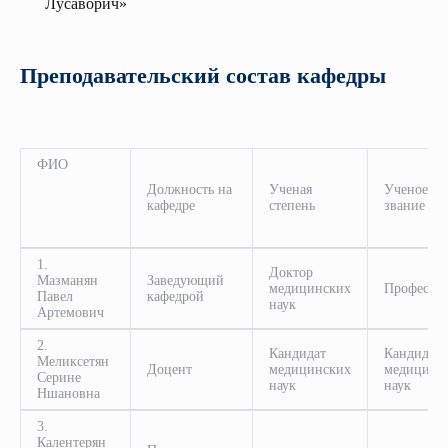
Лусаворич»
Преподавательский состав кафедры
ФИО
Должность на
Ученая
Ученое
кафедре
степень
звание
1.
Доктор
Мазманян
Заведующий
медицинских
Профессо
Павел
кафедрой
наук
Артемович
2.
Кандидат
Кандидат
Меликсетян
Доцент
медицинских
медицинс
Серине
наук
наук
Ншановна
3.
Калентерян