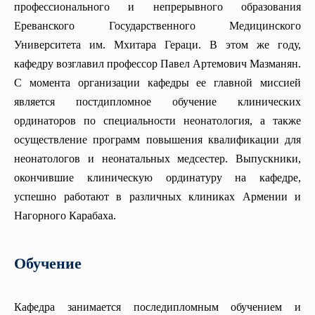
Кафедра детской стоматологии и ортодонтии
профессионального и непрерывного образования
Кафедра фтизиатрии
Ереванского Государственного Медицинского
Кафедра физиологии
Кафедра хирургии №4
Университета им. Мхитара Гераци. В этом же году,
Кафедра ортопедической стоматологии
Кафедра анатомии человека
кафедру возглавил профессор Павел Артемович Мазманян.
Кафедра ЛОР болезней
С момента организации кафедры ее главной миссией
Кафедра онкологии
Кафедра физиологии
является постдипломное обучение клинических
Кафедра патологической анатомии
ординаторов по специальности неонатология, а также
Стоматологический образовательный центр превосходства
Кафедра патофизиологии
осуществление программ повышения квалификации для
Кафедра нейрохирургии
неонатологов и неонатальных медсестер. Выпускники,
окончившие клиническую ординатуру на кафедре,
Кафедра анестезиологии и интенсивной терапии
успешно работают в различных клиниках Армении и
Кафедра гематологии
Нагорного Карабаха.
Урологии и андрологии кафедры
Кафедра медицинской генетики
Обучение
Пропедевтика внутренних болезней
Кафедра эндокринологии
Кафедра занимается последипломным обучением и