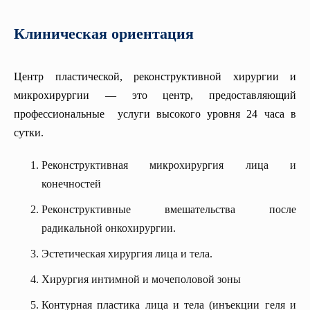
Урологии и андрологии кафедры
Клиническая ориентация
Кафедра медицинской генетики
Пропедевтика внутренних болезней
Центр пластической, реконструктивной хирургии и
Кафедра эндокринологии
микрохирургии — это центр, предоставляющий
профессиональные услуги высокого уровня 24 часа в
Кафедра внутренних болезней (ревматология)
сутки.
Реконструктивная микрохирургия лица и
конечностей
Реконструктивные вмешательства после
радикальной онкохирургии.
Эстетическая хирургия лица и тела.
Хирургия интимной и мочеполовой зоны
Контурная пластика лица и тела (инъекции геля и