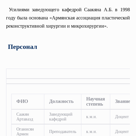
Усилиями заведующего кафедрой Саакяна А.Б. в 1998
году была основана «Армянская ассоциация пластической
реконструктивной хирургии и микрохирургии».
Персонал
Научная
ФИО
Должность
Звание
степень
Саакян
Заведующий
к.м.н.
Доцент
Артавазд
кафедрой
Оганисян
Преподаватель
к.м.н.
Доцент
Армен