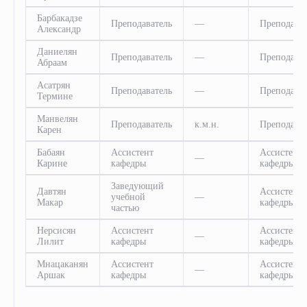
Барбакадзе
Преподаватель
—
Преподават
Александр
Даниелян
Преподаватель
—
Преподават
Абраам
Асатрян
Преподаватель
—
Преподават
Термине
Манвелян
Преподаватель
к.м.н.
Преподават
Карен
Бабаян
Ассистент
Ассистент
—
Карине
кафедры
кафедры
Заведующий
Давтян
Ассистент
учебной
—
Макар
кафедры
частью
Нерсисян
Ассистент
Ассистент
—
Лилит
кафедры
кафедры
Мнацаканян
Ассистент
Ассистент
—
Аршак
кафедры
кафедры