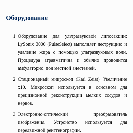
Центр симуляции практических навыков
Кафедра Медицинской психологии
Оборудование
Кафедра абдоминальной хирургии
Кафедра Акушерства и Гинекологии №1
Оборудование для ультразвуковой липосакции:
Кафедра неотложной и абдоминальной хирургии
LySonix 3000 (PulseSelect) выполняет деструкцию и
Кафедра фтизиатрии
удаление жира с помощью ультразвуковых волн.
Процедура атравматична и обычно проводится
Кафедра хирургии №4
амбулаторно, под местной анестезией.
Кафедра анатомии человека
Стационарный микроскоп (Karl Zeiss). Увеличение
Кафедра онкологии
х10. Микроскоп используется в основном для
Кафедра патологической анатомии
прецизионной реконструкции мелких сосудов и
Кафедра патофизиологии
нервов.
Кафедра нейрохирургии
Электронно-оптический преобразователь
Кафедра анестезиологии и интенсивной терапии
изображения. Устройство используется для
передвижной рентгенографии.
Кафедра гематологии