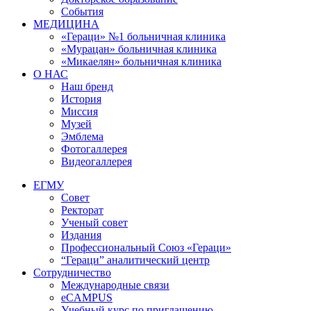
События
МЕДИЦИНА
«Гераци» №1 больничная клиника
«Мурацан» больничная клиника
«Микаелян» больничная клиника
О НАС
Наш бренд
История
Миссия
Музей
Эмблема
Фотогаллерея
Видеогаллерея
ЕГМУ
Совет
Ректорат
Ученый совет
Издания
Профессиональный Союз «Гераци»
“Гераци” аналитический центр
Сотрудничество
Международные связи
eCAMPUS
Учебный курс по приглашению