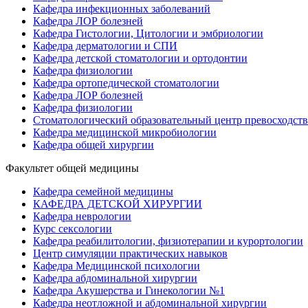
Кафедра инфекционных заболеваний
Кафедра ЛОР болезней
Кафедра Гистологии, Цитологии и эмбриологии
Кафедра дерматологии и СПИ
Кафедра детской стоматологии и ортодонтии
Кафедра физиологии
Кафедра ортопедической стоматологии
Кафедра ЛОР болезней
Кафедра физиологии
Стоматологический образовательный центр превосходств
Кафедра медицинской микробиологии
Кафедра общей хирургии
Факультет общей медицины
Кафедра семейной медицины
КАФЕДРА ДЕТСКОЙ ХИРУРГИИ
Кафедра неврологии
Курс сексологии
Кафедра реабилитологии, физиотерапии и курортологии
Центр симуляции практических навыков
Кафедра Медицинской психологии
Кафедра абдоминальной хирургии
Кафедра Акушерства и Гинекологии №1
Кафедра неотложной и абдоминальной хирургии