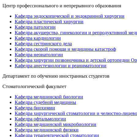
Центр профессионального и непрерывного образования
Кафедра эндоскопической и эндокринной хирургии
Кафедра пластической хирургии
Кафедра патологии
Кафедра акушерства, гинекологии и репродуктивной ме
Кафедра кардиологии
Кафедра сестринского дела
Кафедра скорой помощи и медицины катастроф
Кафедра неонатологии
Кафедра хирургии позвоночника и детской ортопедии О
Кафедра анестезиологии и реаниматологии
Департамент по обучению иностранных студентов
Стоматологический факультет
Кафедра медицинской биологии
Кафедра судебной медицины
Кафедра биохимии
Кафедра хирургической стоматологии и челюстно-лицев
Кафедра офтальмологии
Кафедра медицинской микробиологии
Кафедра медицинской физики
Кафедра терапевтической стоматологии