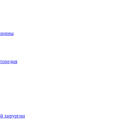
дицины
ртопедия
ой хирургии