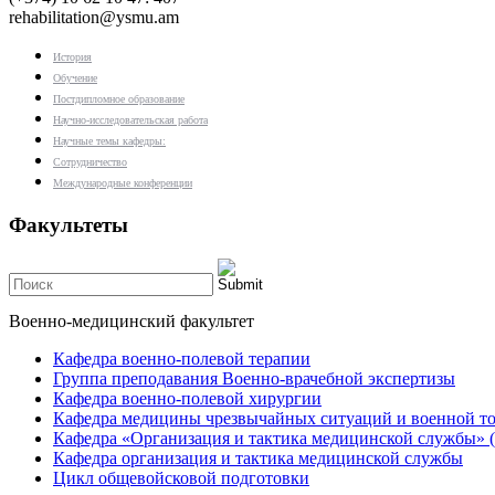
rehabilitation@ysmu.am
История
Обучение
Постдипломное образование
Научно-исследовательская работа
Научные темы кафедры:
Сотрудничество
Международные конференции
Факультеты
Военно-медицинский факультет
Кафедра военно-полевой терапии
Группа преподавания Военно-врачебной экспертизы
Кафедра военно-полевой хирургии
Кафедра медицины чрезвычайных ситуаций и военной т
Кафедра «Организация и тактика медицинской службы»
Кафедра организация и тактика медицинской службы
Цикл общевойсковой подготовки