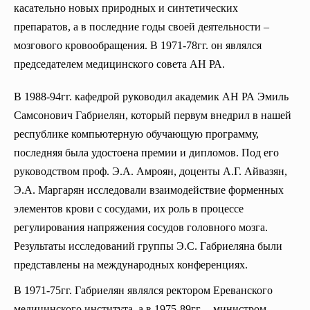
касательно новых природных и синтетических
Кафедра анестезиологии и интенсивной терапии
препаратов, а в последние годы своей деятельности –
Кафедра гематологии
мозгового кровообращения. В 1971-78гг. он являлся
Урологии и андрологии кафедры
председателем медицинского совета АН РА.
Кафедра медицинской генетики
В 1988-94гг. кафедрой руководил академик АН РА Эмиль
Пропедевтика внутренних болезней
Самсонович Габриелян, который первум внедрил в нашей
Кафедра эндокринологии
республике компьютерную обучающую программу,
Кафедра внутренних болезней (ревматология)
последняя была удостоена премии и дипломов. Под его
руководством проф. Э.А. Амроян, доценты А.Г. Айвазян,
Э.А. Маргарян исследовали взаимодействие форменных
элементов крови с сосудами, их роль в процессе
регулирования напряжения сосудов головного мозга.
Результаты исследований группы Э.С. Габриеляна были
представлены на международных конференциях.
В 1971-75гг. Габриелян являлся ректором Ереванского
медицинского института, а в 1975-89гг. – министром