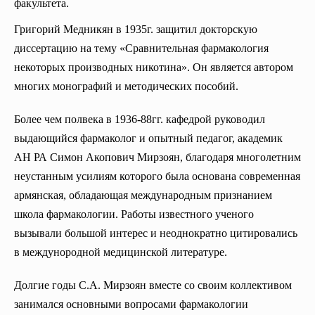
факультета.
Кафедра Гистологии, Цитологии и эмбриологии
Кафедра реабилитологии, физиотерапии и курортологии
Григорий Медникян в 1935г. защитил докторскую
Центр симуляции практических навыков
диссертацию на тему «Сравнительная фармакология
Кафедра Медицинской психологии
некоторых производных никотина». Он является автором
Кафедра абдоминальной хирургии
многих монографий и методических пособий.
Кафедра Акушерства и Гинекологии №1
Более чем полвека в 1936-88гг. кафедрой руководил
Кафедра неотложной и абдоминальной хирургии
выдающийся фармаколог и опытный педагог, академик
АН РА Симон Акопович Мирзоян, благодаря многолетним
Кафедра фтизиатрии
неустанным усилиям которого была основана современная
Кафедра хирургии №4
армянская, обладающая международным признанием
Кафедра анатомии человека
школа фармакологии. Работы известного ученого
Кафедра онкологии
вызывали большой интерес и неоднократно цитировались
в междунородной медицинской литературе.
Кафедра патологической анатомии
Кафедра патофизиологии
Долгие годы С.А. Мирзоян вместе со своим коллективом
Кафедра нейрохирургии
занимался основными вопросами фармакологии