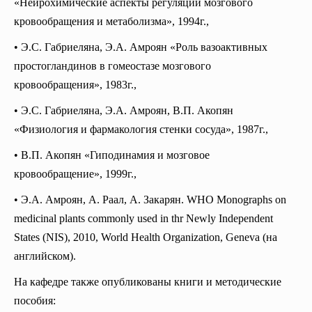
«Нейрохимические аспекты регуляции мозгового
кровообращения и метаболизма», 1994г.,
• Э.С. Габриеляна, Э.А. Амроян «Роль вазоактивных
простогландинов в гомеостазе мозгового
кровообращения», 1983г.,
• Э.С. Габриеляна, Э.А. Амроян, В.П. Акопян
«Физиология и фармакология стенки сосуда», 1987г.,
• В.П. Акопян «Гиподинамия и мозговое
кровообращение», 1999г.,
• Э.А. Амроян, А. Раал, А. Закарян. WHO Monographs on
medicinal plants commonly used in thr Newly Independent
States (NIS), 2010, World Health Organization, Geneva (на
английском).
На кафедре также опубликованы книги и методические
пособия: