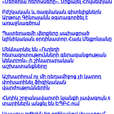
«Մերօրյա հերոսները». Միքայել Հովսեփյան
Բժշկական և ռազմական գիտելիքներն
Արթուր Գինոսյանն օգտագործել է
առաջնագծում
Պատերազմի վերքերը սպիացրած
կլինիկական օրդինատոր Հայկ Մելքոնյանը
Մեկնարկել են «Ուղեղի
հետազոտությունների գերազանցության
կենտրոն»-ի շինարարական
աշխատանքները
Աշխարհում ոչ մի դեղամիջոց չի կարող
փոխարինել ֆիզիկական
վարժություններին
Հնդիկ շրջանավարտի կյանքի լավագույն 6
տարիներն անցել են ԵՊԲՀ-ում
Ապագա բժիշկն իր օրինակով փաստում՝