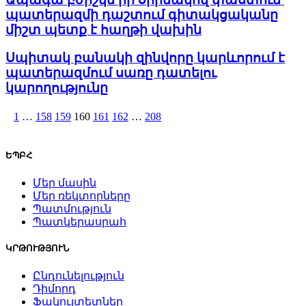
պատերազմի դաշտում գիտակցականը
միշտ պետք է հաղթի վախին
Սպիտակ բանակի զինվորը կարևորում է
պատերազմում սառը դատելու
կարողությունը
1
…
158
159
160
161
162
…
208
ԵՊԲՀ
Մեր մասին
Մեր ռեկտորները
Պատմություն
Պատկերասրահ
ԿՐԹՈՒԹՅՈՒՆ
Ընդունելություն
Դիմորդ
Ֆակուլտետներ