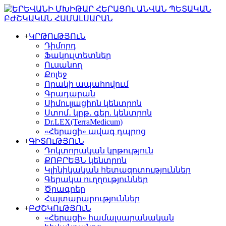
+
ԿՐԹՈւԹՅՈւՆ
Դիմորդ
Ֆակուլտետներ
Ուսանող
Քոլեջ
Որակի ապահովում
Գրադարան
Սիմուլյացիոն կենտրոն
Ստոմ․ կրթ․ գեր. կենտրոն
Dr.LEX(TerraMedicum)
«Հերացի» ավագ դպրոց
+
ԳԻՏՈւԹՅՈւՆ
Դոկտորական կրթություն
ՔՈԲՐԵՅՆ կենտրոն
Կլինիկական հետազոտություններ
Գերակա ուղղություններ
Ծրագրեր
Հայտարարություններ
+
ԲԺՇԿՈւԹՅՈւՆ
«Հերացի» համալսարանական