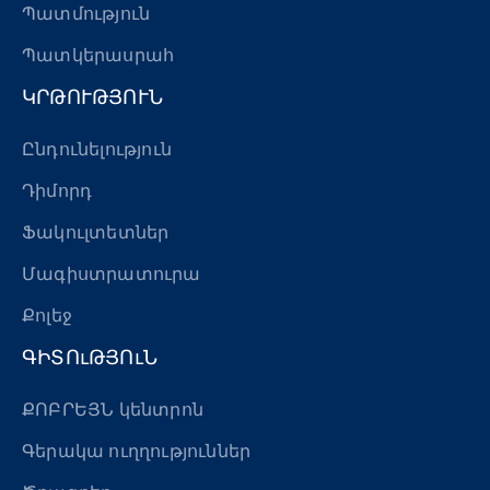
Պատմություն
Պատկերասրահ
ԿՐԹՈՒԹՅՈՒՆ
Ընդունելություն
Դիմորդ
Ֆակուլտետներ
Մագիստրատուրա
Քոլեջ
ԳԻՏՈւԹՅՈւՆ
ՔՈԲՐԵՅՆ կենտրոն
Գերակա ուղղություններ