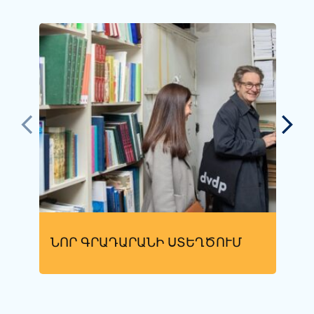
ՆՈՐ ԳՐԱԴԱՐԱՆԻ ՍՏԵՂԾՈՒՄ