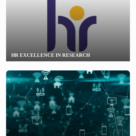
«Հերացի» արհեստակցական կազմակերպություն
«Հերացի» վերլուծական
HR EXCELLENCE IN RESEARCH