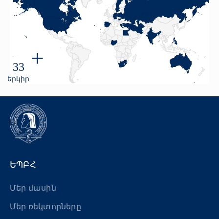
+
33
երկիր
ԵՊԲՀ
Մեր մասին
Մեր ռեկտորները