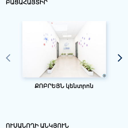
ԲԱՑԱՀԱՅՏԻՐ
ՔՈԲՐԵՅՆ կենտրոն
ՈՒՍԱՆՈՂԻ ԱՆԿՅՈՒՆ