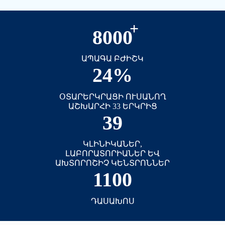
+
8000
ԱՊԱԳԱ ԲԺԻՇԿ
24%
ՕՏԱՐԵՐԿՐԱՑԻ ՈՒՍԱՆՈՂ
ԱՇԽԱՐՀԻ 33 ԵՐԿՐԻՑ
39
ԿԼԻՆԻԿԱՆԵՐ,
ԼԱԲՈՐԱՏՈՐԻԱՆԵՐ ԵՎ
ԱԽՏՈՐՈՇԻՉ ԿԵՆՏՐՈՆՆԵՐ
1100
ԴԱՍԱԽՈՍ