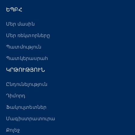
ԵՊԲՀ
Մեր մասին
Մեր ռեկտորները
Պատմություն
Պատկերասրահ
ԿՐԹՈՒԹՅՈՒՆ
Ընդունելություն
Դիմորդ
Ֆակուլտետներ
Մագիստրատուրա
Քոլեջ