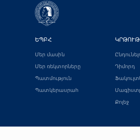
ԵՊԲՀ
ԿՐԹՈՒԹ
Մեր մասին
Ընդունել
Մեր ռեկտորները
Դիմորդ
Պատմություն
Ֆակուլտ
Պատկերասրահ
Մագիստ
Քոլեջ
© Երևան