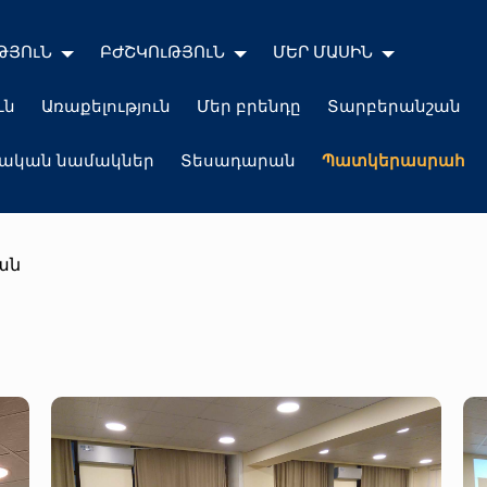
ԹՅՈւՆ
ԲԺՇԿՈւԹՅՈւՆ
ՄԵՐ ՄԱՍԻՆ
ւն
Առաքելություն
Մեր բրենդը
Տարբերանշան
լական նամակներ
Տեսադարան
Պատկերասրահ
ան