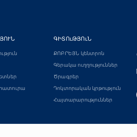
ՅՈՒՆ
ԳԻՏՈւԹՅՈւՆ
ություն
ՔՈԲՐԵՅՆ կենտրոն
Գերակա ուղղություններ
ետներ
Ծրագրեր
րատուրա
Դոկտորական կրթություն
Հայտարարություններ
ի Մխիթար Հերացու անվան պետական բժշկական համալսա