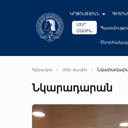
ԿՐԹՈւԹՅՈւՆ
ԳԻՏՈւ
ՄԵՐ
Պատմությո
ՄԱՍԻՆ
Շնորհակա
Նկարադար
Գլխավոր
Մեր մասին
Նկարադարան