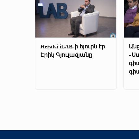
Heratsi iLAB-ի հյուրն էր
Ան
Էրիկ Գյուլազյանը
«Ս
գի
գի