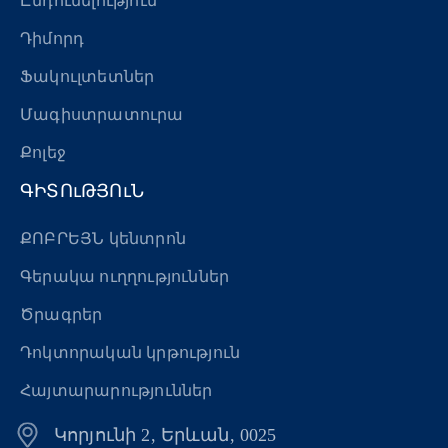
Ընդունելություն
Դիմորդ
Ֆակուլտետներ
Մագիստրատուրա
Քոլեջ
ԳԻՏՈւԹՅՈւՆ
ՔՈԲՐԵՅՆ կենտրոն
Գերակա ուղղություններ
Ծրագրեր
Դոկտորական կրթություն
Հայտարարություններ
Կորյունի 2, Երևան, 0025