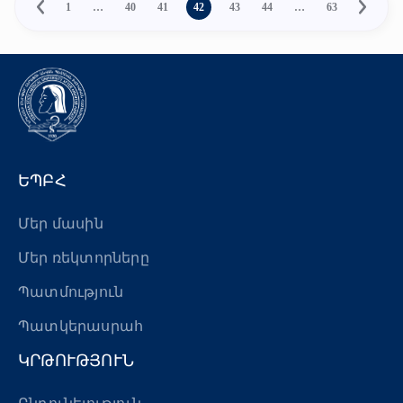
1
…
40
41
42
43
44
…
63
ԵՊԲՀ
Մեր մասին
Մեր ռեկտորները
Պատմություն
Պատկերասրահ
ԿՐԹՈՒԹՅՈՒՆ