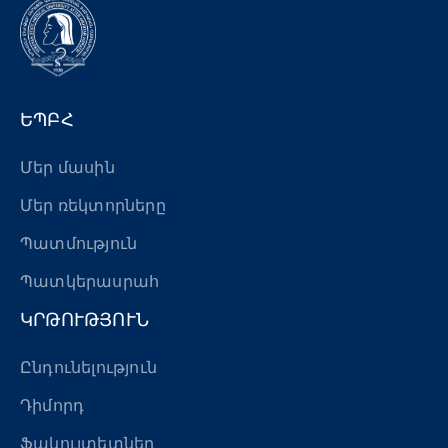
ԵՊԲՀ
Մեր մասին
Մեր ռեկտորները
Պատմություն
Պատկերասրահ
ԿՐԹՈՒԹՅՈՒՆ
Ընդունելություն
Դիմորդ
Ֆակուլտետներ