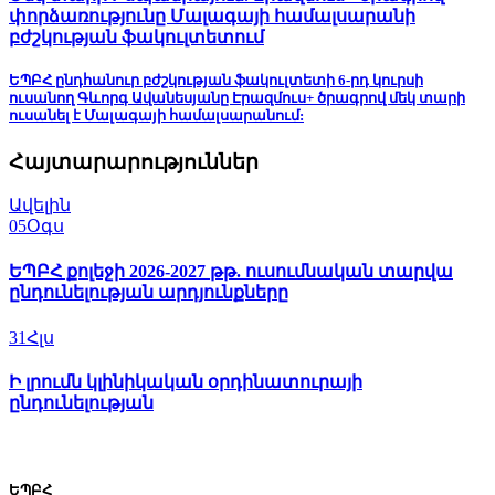
փորձառությունը Մալագայի համալսարանի
բժշկության ֆակուլտետում
ԵՊԲՀ ընդհանուր բժշկության ֆակուլտետի 6-րդ կուրսի
ուսանող Գևորգ Ավանեսյանը Էրազմուս+ ծրագրով մեկ տարի
ուսանել է Մալագայի համալսարանում:
Հայտարարություններ
Ավելին
05
Օգս
ԵՊԲՀ քոլեջի 2026-2027 թթ. ուսումնական տարվա
ընդունելության արդյունքները
31
Հլս
Ի լրումն կլինիկական օրդինատուրայի
ընդունելության
ԵՊԲՀ