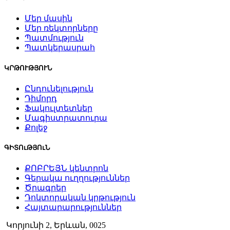
Մեր մասին
Մեր ռեկտորները
Պատմություն
Պատկերասրահ
ԿՐԹՈՒԹՅՈՒՆ
Ընդունելություն
Դիմորդ
Ֆակուլտետներ
Մագիստրատուրա
Քոլեջ
ԳԻՏՈւԹՅՈւՆ
ՔՈԲՐԵՅՆ կենտրոն
Գերակա ուղղություններ
Ծրագրեր
Դոկտորական կրթություն
Հայտարարություններ
Կորյունի 2, Երևան, 0025