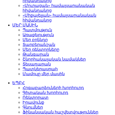
հիվանդանոց
«Մուրացան» համալսարանական
հիվանդանոց
«Միքայելյան» համալսարանական
հիվանդանոց
ՄԵՐ ՄԱՍԻՆ
Պատմություն
Առաքելություն
Մեր բրենդը
Տարբերանշան
Մեր ռեկտորները
Թանգարան
Շնորհակալական նամակներ
Տեսադարան
Պատկերասրահ
Մամուլը մեր մասին
ԵՊԲՀ
Հոգաբարձուների խորհուրդ
Գիտական խորհուրդ
Ռեկտորատ
Իրավունք
Գնումներ
Ֆինանսական հաշվետվություններ