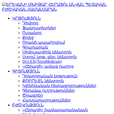
ԿՐԹՈւԹՅՈւՆ
Դիմորդ
Ֆակուլտետներ
Ուսանող
Քոլեջ
Որակի ապահովում
Գրադարան
Սիմուլյացիոն կենտրոն
Ստոմ․ կրթ․ գեր. կենտրոն
Dr.LEX(TerraMedicum)
«Հերացի» ավագ դպրոց
ԳԻՏՈւԹՅՈւՆ
Դոկտորական կրթություն
ՔՈԲՐԵՅՆ կենտրոն
Կլինիկական հետազոտություններ
Գերակա ուղղություններ
Ծրագրեր
Հայտարարություններ
ԲԺՇԿՈւԹՅՈւՆ
«Հերացի» համալսարանական