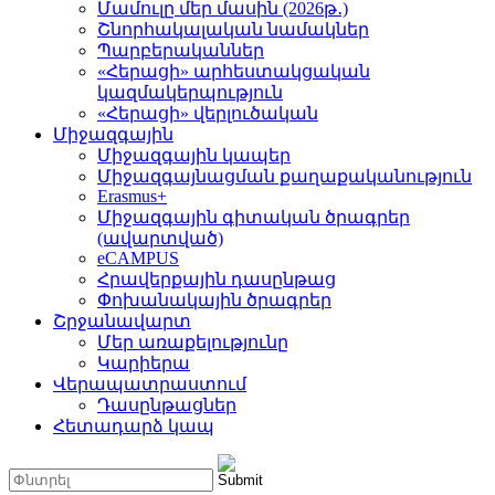
Մամուլը մեր մասին (2026թ․)
Շնորհակալական նամակներ
Պարբերականներ
«Հերացի» արհեստակցական
կազմակերպություն
«Հերացի» վերլուծական
Միջազգային
Միջազգային կապեր
Միջազգայնացման քաղաքականություն
Erasmus+
Միջազգային գիտական ծրագրեր
(ավարտված)
eCAMPUS
Հրավերքային դասընթաց
Փոխանակային ծրագրեր
Շրջանավարտ
Մեր առաքելությունը
Կարիերա
Վերապատրաստում
Դասընթացներ
Հետադարձ կապ