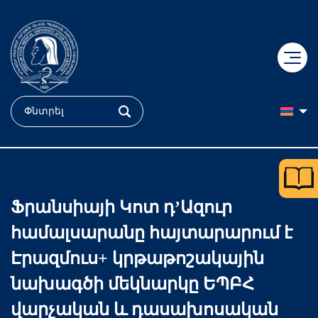
+
ԿՐԹՈւԹՅՈւՆ
+
ԳԻՏՈւԹՅՈւՆ
Դիմորդ
Ֆրանսիայի Կոտ դ’Ազուր
+
ԲԺՇԿՈւԹՅՈւՆ
Դոկտորական կրթություն
Ֆակուլտետներ
համալսարանը հայտարարում է
+
ՄԵՐ ՄԱՍԻՆ
«Հերացի» համալսարանական հիվանդանոց
ՔՈԲՐԵՅՆ կենտրոն
Ուսանող
Էրազմուս+ կրթաթոշակային
նախագծի մեկնարկը ԵՊԲՀ
+
Պատմություն
«Մուրացան» համալսարանական հիվանդանոց
Կլինիկական հետազոտություններ
Քոլեջ
ԵՊԲՀ
վարչական և դասախոսական