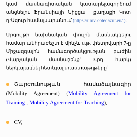
կամ մասնագիտական կատարելագործում
«Հերացի» արհեստակցական կազմակերպություն
անցնելու Ֆրանսիայի Նիցցա քաղաքի Կոտ
դ’Ազուր համալսարանում
(
https://univ-cotedazur.eu/
)
:
«Հերացի» վերլուծական
Մրցույթի նախնական փուլին մասնակցելու
համար անհրաժեշտ է մինչև ս.թ. փետրվարի 7-ը
Միջազգային համագործակցության բաժին
(Վարչական մասնաշենք` 3-րդ հարկ)
ներկայացնել հետևյալ փաստաթղթերը՝
Շարժունության համաձայնագիր
(Mobility Agreement) (
Mobility Agreement for
Training
,
Mobility Agreement for Teaching
),
CV,