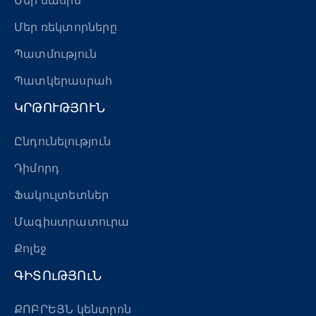
Մեր մասին
Մեր ռեկտորները
Պատմություն
Պատկերասրահ
ԿՐԹՈՒԹՅՈՒՆ
Ընդունելություն
Դիմորդ
Ֆակուլտետներ
Մագիստրատուրա
Քոլեջ
ԳԻՏՈւԹՅՈւՆ
ՔՈԲՐԵՅՆ կենտրոն