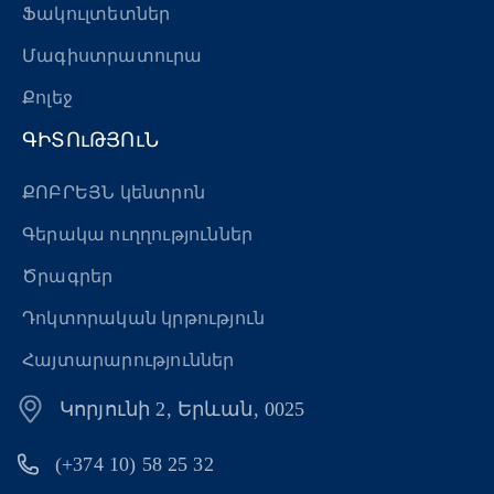
Ֆակուլտետներ
Մագիստրատուրա
Քոլեջ
ԳԻՏՈւԹՅՈւՆ
ՔՈԲՐԵՅՆ կենտրոն
Գերակա ուղղություններ
Ծրագրեր
Դոկտորական կրթություն
Հայտարարություններ
Կորյունի 2, Երևան, 0025
(+374 10) 58 25 32