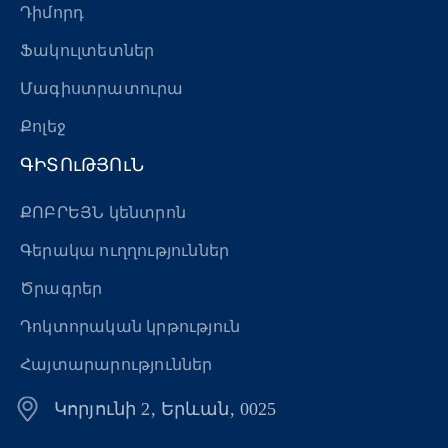
Դիմորդ
«Հերացի» արհեստակցական կազմակերպություն
Ֆակուլտետներ
«Հերացի» վերլուծական
Մագիստրատուրա
Քոլեջ
ԳԻՏՈւԹՅՈւՆ
ՔՈԲՐԵՅՆ կենտրոն
Գերակա ուղղություններ
Ծրագրեր
Դոկտորական կրթություն
Հայտարարություններ
Կորյունի 2, Երևան, 0025