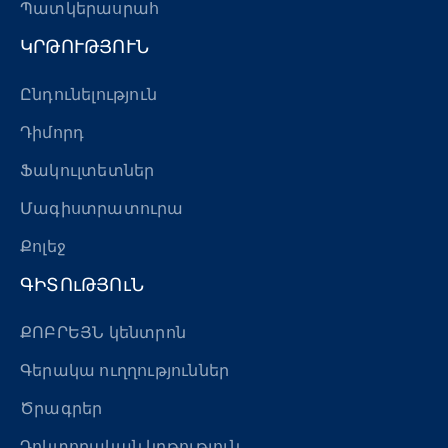
Պատկերասրահ
ԿՐԹՈՒԹՅՈՒՆ
Ընդունելություն
Դիմորդ
Ֆակուլտետներ
Մագիստրատուրա
Քոլեջ
ԳԻՏՈւԹՅՈւՆ
ՔՈԲՐԵՅՆ կենտրոն
Գերակա ուղղություններ
Ծրագրեր
Դոկտորական կրթություն