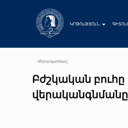
ԿՐԹՈւԹՅՈւՆ
ԳԻՏՈւ
Վերադառնալ
Բժշկական բուհը 
վերականգնմանը 
29/09/2022