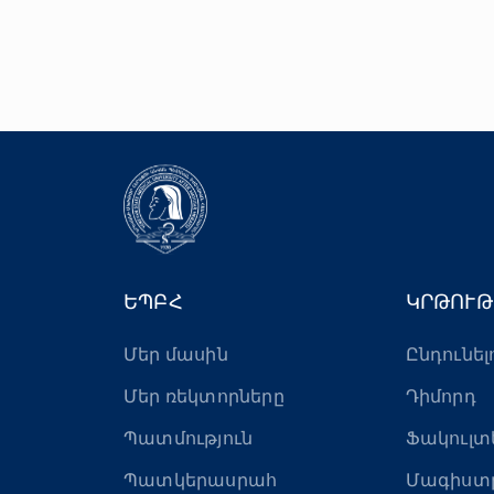
ԵՊԲՀ
ԿՐԹՈՒԹ
Մեր մասին
Ընդունել
Մեր ռեկտորները
Դիմորդ
Պատմություն
Ֆակուլտ
Պատկերասրահ
Մագիստ