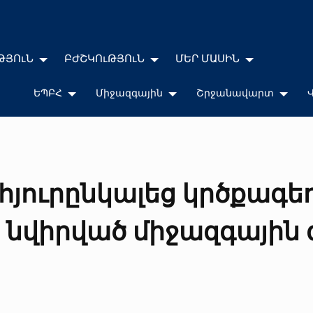
ԹՅՈւՆ
ԲԺՇԿՈւԹՅՈւՆ
ՄԵՐ ՄԱՍԻՆ
ԵՊԲՀ
Միջազգային
Շրջանավարտ
հյուրընկալեց կրծքագե
նվիրված միջազգային