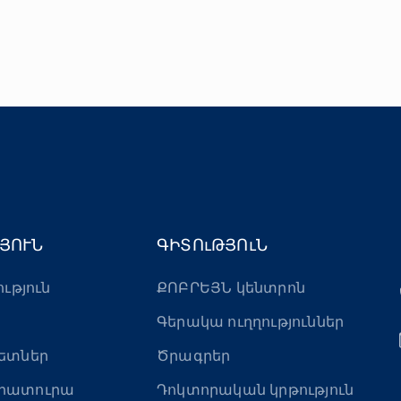
ՅՈՒՆ
ԳԻՏՈւԹՅՈւՆ
ություն
ՔՈԲՐԵՅՆ կենտրոն
Գերակա ուղղություններ
ետներ
Ծրագրեր
րատուրա
Դոկտորական կրթություն