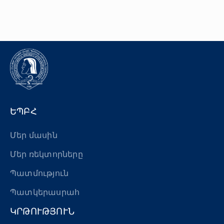
«Հերացի» արհեստակցական կազմակերպություն
«Հերացի» վերլուծական
ԵՊԲՀ
Մեր մասին
Մեր ռեկտորները
Պատմություն
Պատկերասրահ
ԿՐԹՈՒԹՅՈՒՆ