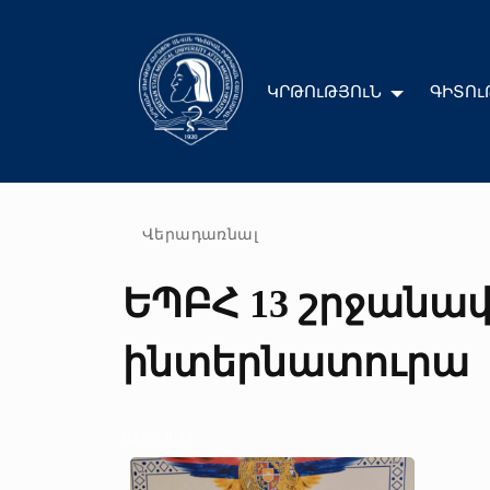
ԿՐԹՈւԹՅՈւՆ
ԳԻՏՈւ
Վերադառնալ
ԵՊԲՀ 13 շրջանա
ինտերնատուրա
04/02/2022