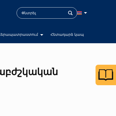
Վերապատրաստում
Հետադարձ կապ
մաբժշկական