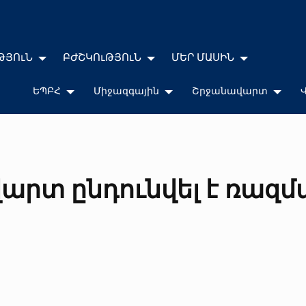
ԹՅՈւՆ
ԲԺՇԿՈւԹՅՈւՆ
ՄԵՐ ՄԱՍԻՆ
ԵՊԲՀ
Միջազգային
Շրջանավարտ
վարտ ընդունվել է ռազ