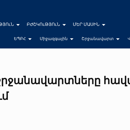
ԹՅՈւՆ
ԲԺՇԿՈւԹՅՈւՆ
ՄԵՐ ՄԱՍԻՆ
ԵՊԲՀ
Միջազգային
Շրջանավարտ
շրջանավարտները հավա
ւմ