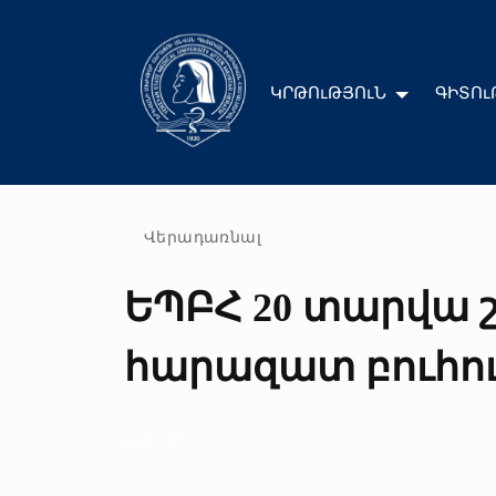
ԿՐԹՈւԹՅՈւՆ
ԳԻՏՈւ
Վերադառնալ
ԵՊԲՀ 20 տարվա 
հարազատ բուհո
03/06/2019