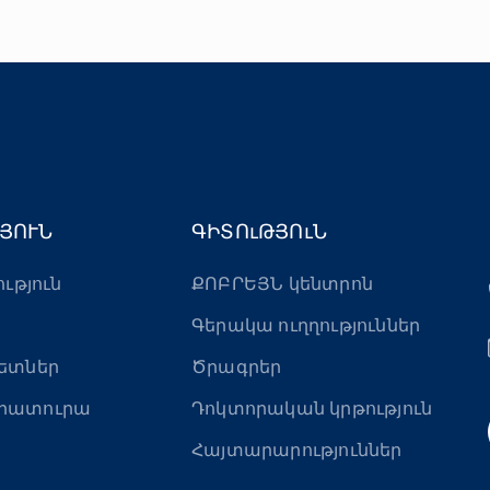
ՅՈՒՆ
ԳԻՏՈւԹՅՈւՆ
ություն
ՔՈԲՐԵՅՆ կենտրոն
Գերակա ուղղություններ
ետներ
Ծրագրեր
րատուրա
Դոկտորական կրթություն
Հայտարարություններ