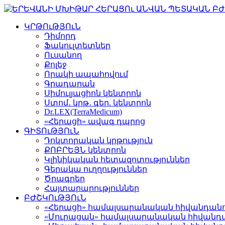
ԿՐԹՈւԹՅՈւՆ
Դիմորդ
Ֆակուլտետներ
Ուսանող
Քոլեջ
Որակի ապահովում
Գրադարան
Սիմուլյացիոն կենտրոն
Ստոմ․ կրթ․ գեր. կենտրոն
Dr.LEX(TerraMedicum)
«Հերացի» ավագ դպրոց
ԳԻՏՈւԹՅՈւՆ
Դոկտորական կրթություն
ՔՈԲՐԵՅՆ կենտրոն
Կլինիկական հետազոտություններ
Գերակա ուղղություններ
Ծրագրեր
Հայտարարություններ
ԲԺՇԿՈւԹՅՈւՆ
«Հերացի» համալսարանական հիվանդան
«Մուրացան» համալսարանական հիվանդ