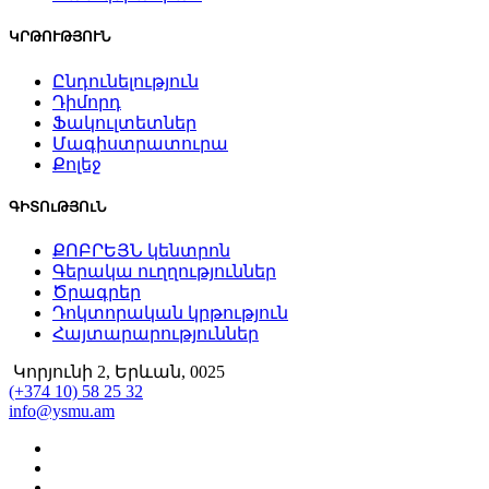
ԿՐԹՈՒԹՅՈՒՆ
Ընդունելություն
Դիմորդ
Ֆակուլտետներ
Մագիստրատուրա
Քոլեջ
ԳԻՏՈւԹՅՈւՆ
ՔՈԲՐԵՅՆ կենտրոն
Գերակա ուղղություններ
Ծրագրեր
Դոկտորական կրթություն
Հայտարարություններ
Կորյունի 2, Երևան, 0025
(+374 10) 58 25 32
info@ysmu.am