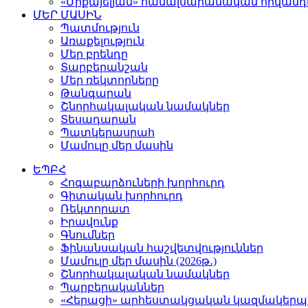
«Միքայելյան» համալսարանական հիվան
ՄԵՐ ՄԱՍԻՆ
Պատմություն
Առաքելություն
Մեր բրենդը
Տարբերանշան
Մեր ռեկտորները
Թանգարան
Շնորհակալական նամակներ
Տեսադարան
Պատկերասրահ
Մամուլը մեր մասին
ԵՊԲՀ
Հոգաբարձուների խորհուրդ
Գիտական խորհուրդ
Ռեկտորատ
Իրավունք
Գնումներ
Ֆինանսական հաշվետվություններ
Մամուլը մեր մասին (2026թ․)
Շնորհակալական նամակներ
Պարբերականներ
«Հերացի» արհեստակցական կազմակերպո