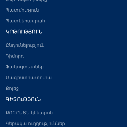
«Հերացի» արհեստակցական կազմակերպություն
Պատմություն
«Հերացի» վերլուծական
Պատկերասրահ
ԿՐԹՈՒԹՅՈՒՆ
Ընդունելություն
Դիմորդ
Ֆակուլտետներ
Մագիստրատուրա
Քոլեջ
ԳԻՏՈւԹՅՈւՆ
ՔՈԲՐԵՅՆ կենտրոն
Գերակա ուղղություններ