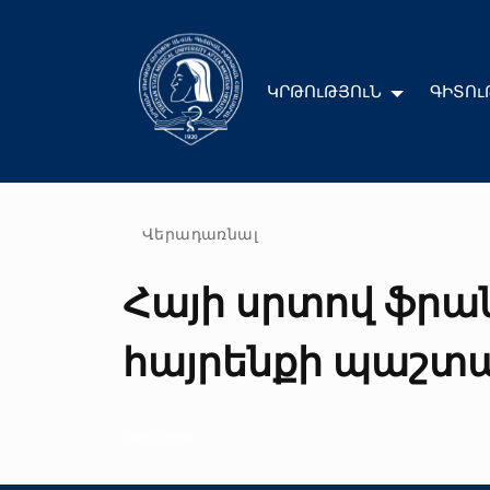
ԿՐԹՈւԹՅՈւՆ
ԳԻՏՈւ
Վերադառնալ
Հայի սրտով ֆրան
հայրենքի պաշտ
10/05/2019