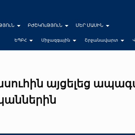
ԹՅՈւՆ
ԲԺՇԿՈւԹՅՈւՆ
ՄԵՐ ՄԱՍԻՆ
ԵՊԲՀ
Միջազգային
Շրջանավարտ
սուհին այցելեց ապագա
պաններին