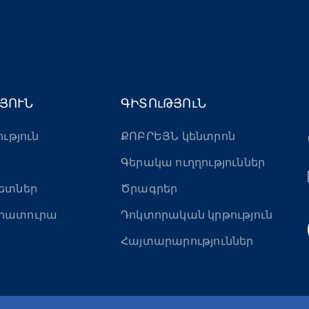
ՅՈՒՆ
ԳԻՏՈւԹՅՈւՆ
ություն
ՔՈԲՐԵՅՆ կենտրոն
Գերակա ուղղություններ
ետներ
Ծրագրեր
րատուրա
Դոկտորական կրթություն
Հայտարարություններ