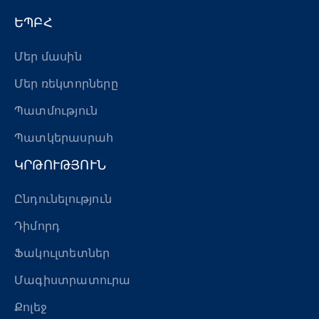
«Հերացի» արհեստակցական կազմակերպություն
ԵՊԲՀ
«Հերացի» վերլուծական
Մեր մասին
Մեր ռեկտորները
Պատմություն
Պատկերասրահ
ԿՐԹՈՒԹՅՈՒՆ
Ընդունելություն
Դիմորդ
Ֆակուլտետներ
Մագիստրատուրա
Քոլեջ