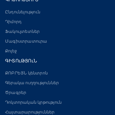
«Հերացի» արհեստակցական կազմակերպություն
Ընդունելություն
«Հերացի» վերլուծական
Դիմորդ
Ֆակուլտետներ
Մագիստրատուրա
Քոլեջ
ԳԻՏՈւԹՅՈւՆ
ՔՈԲՐԵՅՆ կենտրոն
Գերակա ուղղություններ
Ծրագրեր
Դոկտորական կրթություն
Հայտարարություններ