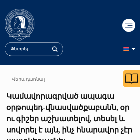
+
ԿՐԹՈւԹՅՈւՆ
+
ԳԻՏՈւԹՅՈւՆ
Դիմորդ
Վերադառնալ
+
Կամավորագրված ապագա
ԲԺՇԿՈւԹՅՈւՆ
Դոկտորական կրթություն
Ֆակուլտետներ
օրթոպեդ-վնասվածքաբանն, օր
+
ՄԵՐ ՄԱՍԻՆ
«Հերացի» համալսարանական հիվանդանոց
ՔՈԲՐԵՅՆ կենտրոն
Ուսանող
ու գիշեր աշխատելով, տեսել և
+
Պատմություն
«Մուրացան» համալսարանական հիվանդանոց
Կլինիկական հետազոտություններ
Քոլեջ
սովորել է այն, ինչ հնարավոր չէր
ԵՊԲՀ