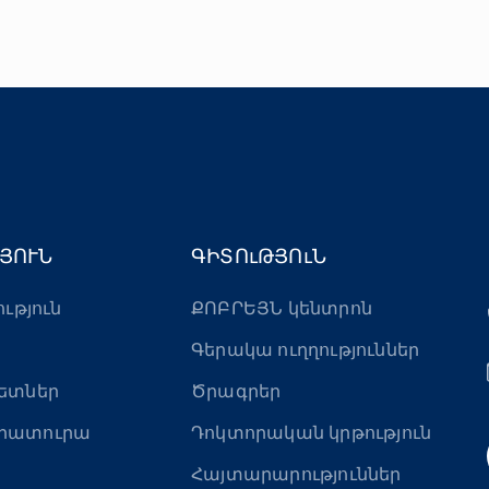
ՅՈՒՆ
ԳԻՏՈւԹՅՈւՆ
ություն
ՔՈԲՐԵՅՆ կենտրոն
Գերակա ուղղություններ
ետներ
Ծրագրեր
րատուրա
Դոկտորական կրթություն
Հայտարարություններ