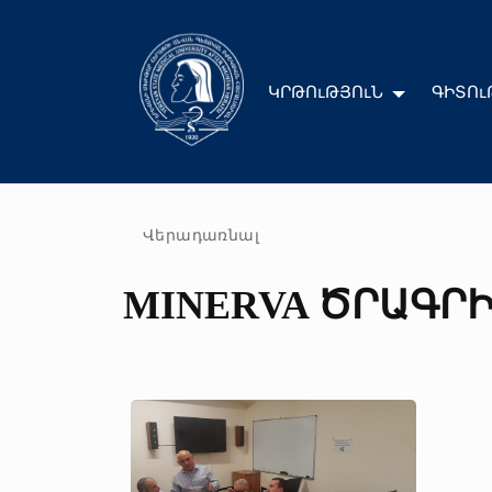
ԿՐԹՈւԹՅՈւՆ
ԳԻՏՈւ
Վերադառնալ
MINERVA ԾՐԱԳՐԻ
01/10/2019