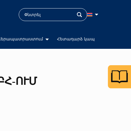
Վերապատրաստում
Հետադարձ կապ
ԲՀ-ՈՒՄ