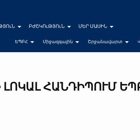
ԹՅՈւՆ
ԲԺՇԿՈւԹՅՈւՆ
ՄԵՐ ՄԱՍԻՆ
ԵՊԲՀ
Միջազգային
Շրջանավարտ
 ԼՈԿԱԼ ՀԱՆԴԻՊՈՒՄ ԵՊ