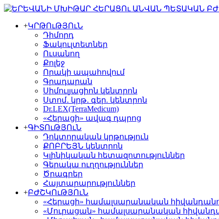
+
ԿՐԹՈւԹՅՈւՆ
Դիմորդ
Ֆակուլտետներ
Ուսանող
Քոլեջ
Որակի ապահովում
Գրադարան
Սիմուլյացիոն կենտրոն
Ստոմ․ կրթ․ գեր. կենտրոն
Dr.LEX(TerraMedicum)
«Հերացի» ավագ դպրոց
+
ԳԻՏՈւԹՅՈւՆ
Դոկտորական կրթություն
ՔՈԲՐԵՅՆ կենտրոն
Կլինիկական հետազոտություններ
Գերակա ուղղություններ
Ծրագրեր
Հայտարարություններ
+
ԲԺՇԿՈւԹՅՈւՆ
«Հերացի» համալսարանական հիվանդան
«Մուրացան» համալսարանական հիվանդ