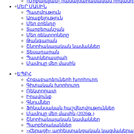
«Միքայելյան» համալսարանական հիվան
+
ՄԵՐ ՄԱՍԻՆ
Պատմություն
Առաքելություն
Մեր բրենդը
Տարբերանշան
Մեր ռեկտորները
Թանգարան
Շնորհակալական նամակներ
Տեսադարան
Պատկերասրահ
Մամուլը մեր մասին
+
ԵՊԲՀ
Հոգաբարձուների խորհուրդ
Գիտական խորհուրդ
Ռեկտորատ
Իրավունք
Գնումներ
Ֆինանսական հաշվետվություններ
Մամուլը մեր մասին (2026թ․)
Շնորհակալական նամակներ
Պարբերականներ
«Հերացի» արհեստակցական կազմակերպո