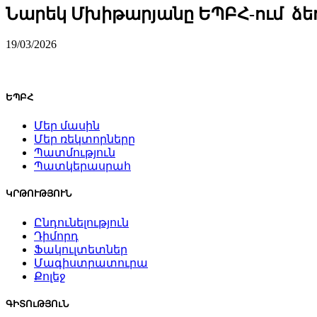
Նարեկ Մխիթարյանը ԵՊԲՀ-ում ձեռ
19/03/2026
ԵՊԲՀ
Մեր մասին
Մեր ռեկտորները
Պատմություն
Պատկերասրահ
ԿՐԹՈՒԹՅՈՒՆ
Ընդունելություն
Դիմորդ
Ֆակուլտետներ
Մագիստրատուրա
Քոլեջ
ԳԻՏՈւԹՅՈւՆ