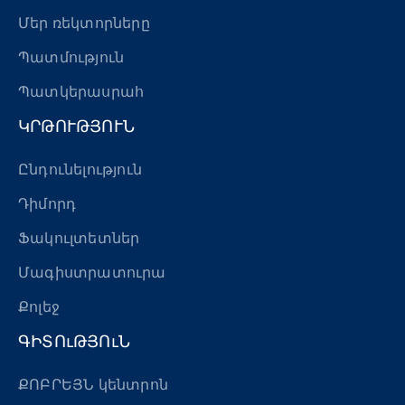
«Հերացի» արհեստակցական կազմակերպություն
Մեր ռեկտորները
Պատմություն
«Հերացի» վերլուծական
Պատկերասրահ
ԿՐԹՈՒԹՅՈՒՆ
Ընդունելություն
Դիմորդ
Ֆակուլտետներ
Մագիստրատուրա
Քոլեջ
ԳԻՏՈւԹՅՈւՆ
ՔՈԲՐԵՅՆ կենտրոն