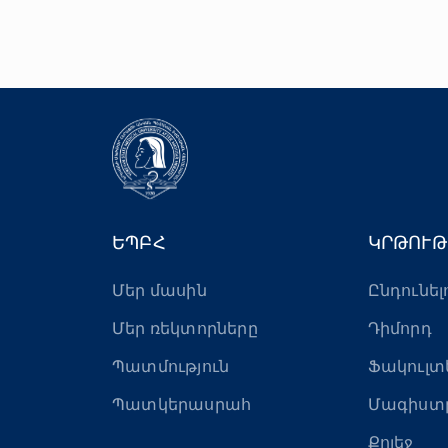
ԵՊԲՀ
ԿՐԹՈՒԹ
Մեր մասին
Ընդունել
Մեր ռեկտորները
Դիմորդ
Պատմություն
Ֆակուլտ
Պատկերասրահ
Մագիստ
Քոլեջ