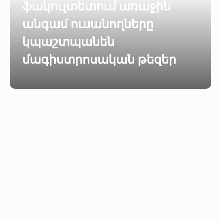
ֆակուլտետում առաջին
անգամ ուսանողները
կպաշտպանեն
մագիստրոսական թեզեր