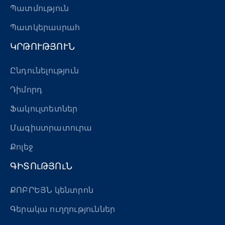
Պատմություն
Պատկերասրահ
ԿՐԹՈՒԹՅՈՒՆ
Ընդունելություն
Դիմորդ
Ֆակուլտետներ
Մագիստրատուրա
Քոլեջ
ԳԻՏՈւԹՅՈւՆ
ՔՈԲՐԵՅՆ կենտրոն
Գերակա ուղղություններ