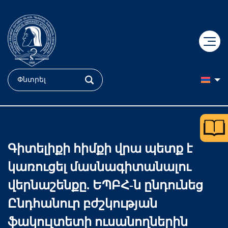
+
ԿՐԹՈւԹՅՈւՆ
+
ԳԻՏՈւԹՅՈւՆ
Դիմորդ
Գիտելիքի հիմքի վրա պետք է
+
ԲԺՇԿՈւԹՅՈւՆ
Դոկտորական կրթություն
Ֆակուլտետներ
կառուցել մասնագիտանալու
+
ՄԵՐ ՄԱՍԻՆ
«Հերացի» համալսարանական հիվանդանոց
ՔՈԲՐԵՅՆ կենտրոն
Ուսանող
վերնաշենքը. ԵՊԲՀ-ն ընդունեց
Ընդհանուր բժշկության
+
Պատմություն
«Մուրացան» համալսարանական հիվանդանոց
Կլինիկական հետազոտություններ
Քոլեջ
ԵՊԲՀ
ֆակուլտետի ուսանողներին