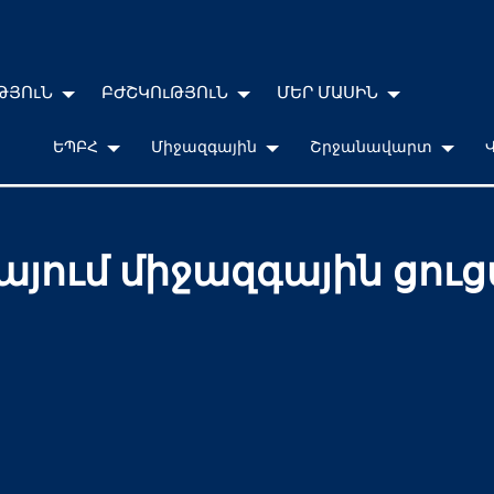
ԹՅՈւՆ
ԲԺՇԿՈւԹՅՈւՆ
ՄԵՐ ՄԱՍԻՆ
ԵՊԲՀ
Միջազգային
Շրջանավարտ
այում միջազգային ցու