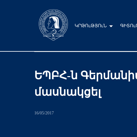
ԿՐԹՈւԹՅՈւՆ
ԳԻՏՈւ
ԵՊԲՀ-ն Գերմանի
մասնակցել
16/05/2017