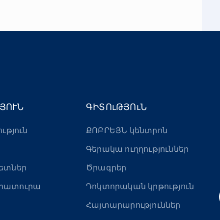
ՅՈՒՆ
ԳԻՏՈւԹՅՈւՆ
ություն
ՔՈԲՐԵՅՆ կենտրոն
Գերակա ուղղություններ
ետներ
Ծրագրեր
րատուրա
Դոկտորական կրթություն
Հայտարարություններ