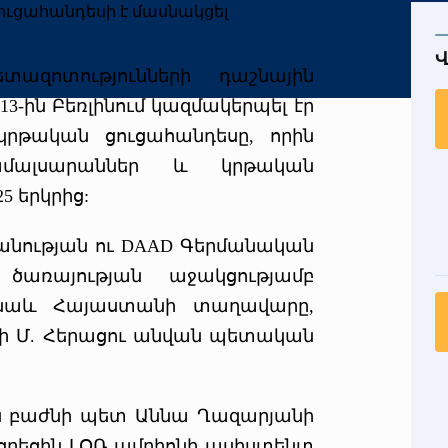
Վ
տազոտությունների դաշնային
13-ին Բեռլինում կազմակերպել էր
ն կրթական ցուցահանդեսը, որին
ամալսարաններ և կրթական
5 երկրից:
անության ու DAAD Գերմանական
առայության աջակցությամբ
 նաև Հայաստանի տաղավարը,
նի Մ. Հերացու անվան պետական
ն բաժնի պետ Աննա Ղազարյանի
ացրեցին ԼՕՌ ամբիոնի ասիստենտ