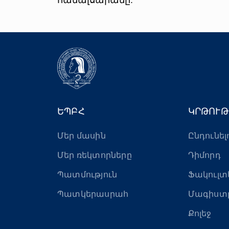
համալսարանը:
ԵՊԲՀ
ԿՐԹՈՒԹ
Մեր մասին
Ընդունել
Մեր ռեկտորները
Դիմորդ
Պատմություն
Ֆակուլտ
Պատկերասրահ
Մագիստ
Քոլեջ