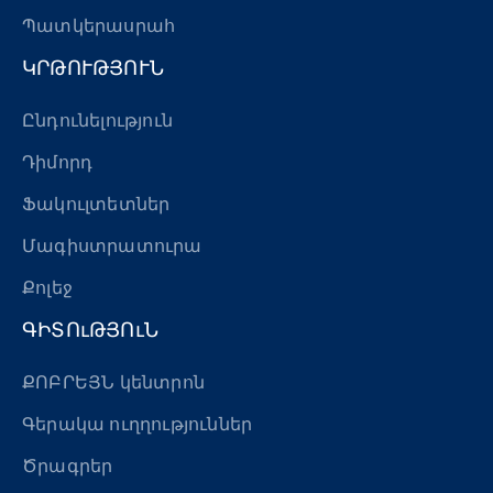
Պատկերասրահ
ԿՐԹՈՒԹՅՈՒՆ
Ընդունելություն
Դիմորդ
Ֆակուլտետներ
Մագիստրատուրա
Քոլեջ
ԳԻՏՈւԹՅՈւՆ
ՔՈԲՐԵՅՆ կենտրոն
Գերակա ուղղություններ
Ծրագրեր