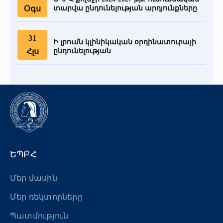
Օգս
տարվա ընդունելության արդյունքները
31
Ի լրումն կլինիկական օրդինատուրայի
Հլս
ընդունելության
ԵՊԲՀ
Մեր մասին
Մեր ռեկտորները
Պատմություն