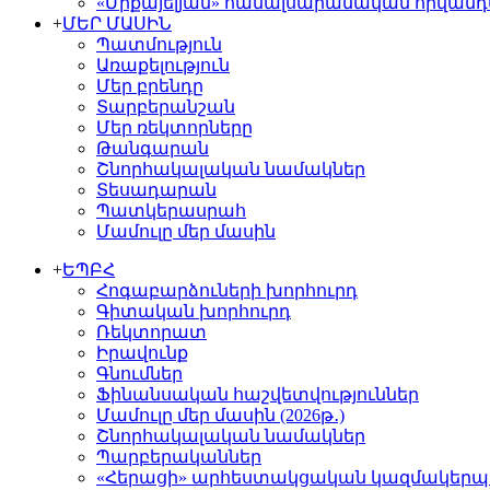
«Միքայելյան» համալսարանական հիվան
+
ՄԵՐ ՄԱՍԻՆ
Պատմություն
Առաքելություն
Մեր բրենդը
Տարբերանշան
Մեր ռեկտորները
Թանգարան
Շնորհակալական նամակներ
Տեսադարան
Պատկերասրահ
Մամուլը մեր մասին
+
ԵՊԲՀ
Հոգաբարձուների խորհուրդ
Գիտական խորհուրդ
Ռեկտորատ
Իրավունք
Գնումներ
Ֆինանսական հաշվետվություններ
Մամուլը մեր մասին (2026թ․)
Շնորհակալական նամակներ
Պարբերականներ
«Հերացի» արհեստակցական կազմակերպո