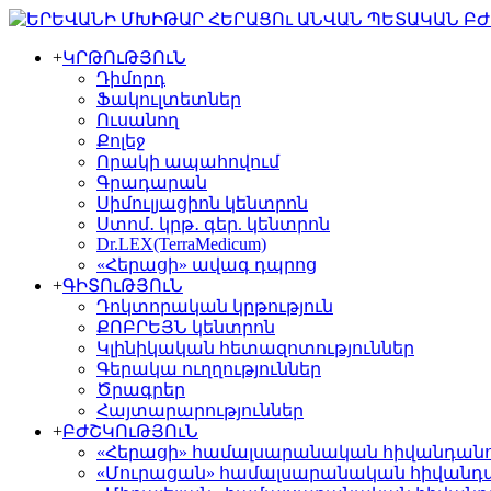
+
ԿՐԹՈւԹՅՈւՆ
Դիմորդ
Ֆակուլտետներ
Ուսանող
Քոլեջ
Որակի ապահովում
Գրադարան
Սիմուլյացիոն կենտրոն
Ստոմ․ կրթ․ գեր. կենտրոն
Dr.LEX(TerraMedicum)
«Հերացի» ավագ դպրոց
+
ԳԻՏՈւԹՅՈւՆ
Դոկտորական կրթություն
ՔՈԲՐԵՅՆ կենտրոն
Կլինիկական հետազոտություններ
Գերակա ուղղություններ
Ծրագրեր
Հայտարարություններ
+
ԲԺՇԿՈւԹՅՈւՆ
«Հերացի» համալսարանական հիվանդան
«Մուրացան» համալսարանական հիվանդ