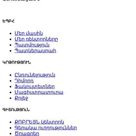
ԵՊԲՀ
Մեր մասին
Մեր ռեկտորները
Պատմություն
Պատկերասրահ
ԿՐԹՈՒԹՅՈՒՆ
Ընդունելություն
Դիմորդ
Ֆակուլտետներ
Մագիստրատուրա
Քոլեջ
ԳԻՏՈւԹՅՈւՆ
ՔՈԲՐԵՅՆ կենտրոն
Գերակա ուղղություններ
Ծրագրեր