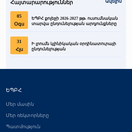
Ավելին
Հայտարարություններ
Մամուլը մեր մասին
Պարբերականներ
05
«Հերացի» արհեստակցական կազմակերպություն
ԵՊԲՀ քոլեջի 2026-2027 թթ. ուսումնական
Օգս
տարվա ընդունելության արդյունքները
«Հերացի» վերլուծական
31
Ի լրումն կլինիկական օրդինատուրայի
Հլս
ընդունելության
ԵՊԲՀ
Մեր մասին
Մեր ռեկտորները
Պատմություն