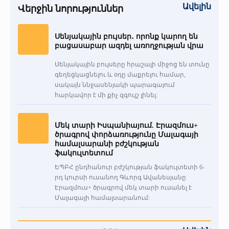
+
Կլինիկական հետազոտություններ
Քոլեջ
ԵՊԲՀ
Ավելին
Վերջին նորություններ
+
Առաքելություն
«Միքայելյան» համալսարանական հիվանդանոց
Գերակա ուղղություններ
Որակի ապահովում
Միջազգային
Հոգաբարձուների խորհուրդ
Սենյակային բույսեր․ որոնք կարող են
բացասաբար ազդել առողջության վրա
+
Մեր բրենդը
Ծրագրեր
Գրադարան
Շրջանավարտ
Միջազգային կապեր
Գիտական խորհուրդ
Սենյակային բույսերը հրաշալի միջոց են տունը
+
գեղեցկացնելու և օդը մաքրելու համար,
Տարբերանշան
Հայտարարություններ
Սիմուլյացիոն կենտրոն
Վերապատրաստում
Մեր առաքելությունը
Միջազգայնացման քաղաքականություն
Ռեկտորատ
սակայն ննջասենյակի պարագայում
հարկավոր է մի քիչ զգույշ լինել:
Մեր ռեկտորները
Հետադարձ կապ
Ստոմ․ կրթ․ գեր. կենտրոն
Դասընթացներ
Կարիերա
Erasmus+
Իրավունք
Մեկ տարի Իսպանիայում. Էրազմուս+
Թանգարան
Dr.LEX(TerraMedicum)
Միջազգային գիտական ծրագրեր (ավարտված)
Գնումներ
ծրագրով փորձառությունը Մալագայի
համալսարանի բժշկության
ֆակուլտետում
Շնորհակալական նամակներ
«Հերացի» ավագ դպրոց
eCAMPUS
Ֆինանսական հաշվետվություններ
ԵՊԲՀ ընդհանուր բժշկության ֆակուլտետի 6-
րդ կուրսի ուսանող Գևորգ Ավանեսյանը
Տեսադարան
Հրավերքային դասընթաց
Մամուլը մեր մասին (2026թ․)
Էրազմուս+ ծրագրով մեկ տարի ուսանել է
Մալագայի համալսարանում:
Պատկերասրահ
Փոխանակային ծրագրեր
Շնորհակալական նամակներ