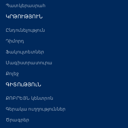
Պատկերասրահ
ԿՐԹՈՒԹՅՈՒՆ
Ընդունելություն
Դիմորդ
Ֆակուլտետներ
Մագիստրատուրա
Քոլեջ
ԳԻՏՈւԹՅՈւՆ
ՔՈԲՐԵՅՆ կենտրոն
Գերակա ուղղություններ
Ծրագրեր