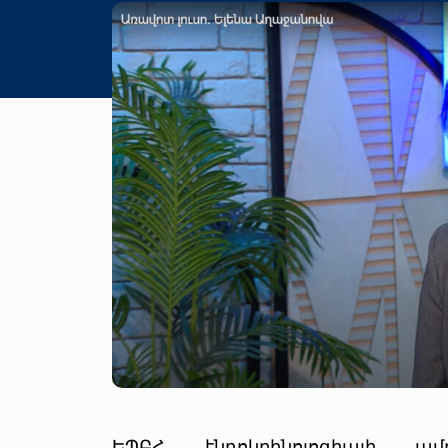
ԵՊԲՀ էնդոկրինոլոգիայի ամ