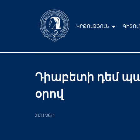
ԿՐԹՈւԹՅՈւՆ
ԳԻՏՈւ
Դիաբետի դեմ պա
օրով
21/11/2024