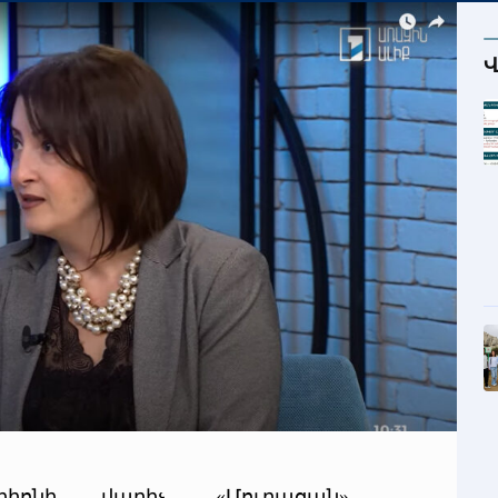
Վ
բիոնի վարիչ, «Մուրացան»