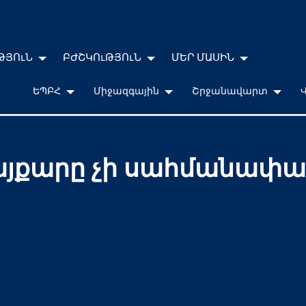
ԹՅՈւՆ
ԲԺՇԿՈւԹՅՈւՆ
ՄԵՐ ՄԱՍԻՆ
ԵՊԲՀ
Միջազգային
Շրջանավարտ
յքարը չի սահմանափակ