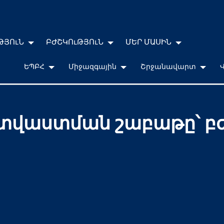
ԹՅՈւՆ
ԲԺՇԿՈւԹՅՈւՆ
ՄԵՐ ՄԱՍԻՆ
ԵՊԲՀ
Միջազգային
Շրջանավարտ
վաստման շաբաթը՝ բ