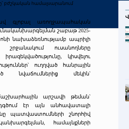
Վ
ավ գլոբալ առողջապահական
մունականխարգելման շաբաթ 2025-
րոնի նախաձեռնությամբ ապրիլի
 շրջանակում ուսանողները
 իրազեկվածությունը, կիսվելու
ություններ՝ ուղղված հանրային
եծ նվաճումներից մեկին՝
ամաշխարհային արշավի թեման՝
նդգծում էր այն անհավատալի
ւնը պատվաստումների շնորհիվ
կանխարգելման, համայնքների