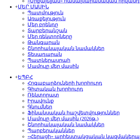
«Միքայելյան» համալսարանական հիվան
+
ՄԵՐ ՄԱՍԻՆ
Պատմություն
Առաքելություն
Մեր բրենդը
Տարբերանշան
Մեր ռեկտորները
Թանգարան
Շնորհակալական նամակներ
Տեսադարան
Պատկերասրահ
Մամուլը մեր մասին
+
ԵՊԲՀ
Հոգաբարձուների խորհուրդ
Գիտական խորհուրդ
Ռեկտորատ
Իրավունք
Գնումներ
Ֆինանսական հաշվետվություններ
Մամուլը մեր մասին (2026թ․)
Շնորհակալական նամակներ
Պարբերականներ
«Հերացի» արհեստակցական կազմակերպո