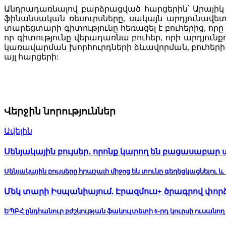
Անդրադառնալով բարձրացված հարցերին՝ Արայիկ Հ
ֆինանսական ռեսուրսները, սակայն արդյունավետ 
տարեցտարի գիտությունը հեռացել է բուհերից, որը
որ գիտությունը վերադառնա բուհեր, որի արդյուն
կառավարման խորհուրդների ձևավորման, բուհեր
այլ հարցերի:
Վերջին նորություններ
Ավելին
Սենյակային բույսեր․ որոնք կարող են բացասաբար 
Սենյակային բույսերը հրաշալի միջոց են տունը գեղեցկացնելու և
Մեկ տարի Իսպանիայում. Էրազմուս+ ծրագրով փոր
ԵՊԲՀ ընդհանուր բժշկության ֆակուլտետի 6-րդ կուրսի ուսանո