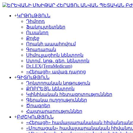
+
ԿՐԹՈւԹՅՈւՆ
Դիմորդ
Ֆակուլտետներ
Ուսանող
Քոլեջ
Որակի ապահովում
Գրադարան
Սիմուլյացիոն կենտրոն
Ստոմ․ կրթ․ գեր. կենտրոն
Dr.LEX(TerraMedicum)
«Հերացի» ավագ դպրոց
+
ԳԻՏՈւԹՅՈւՆ
Դոկտորական կրթություն
ՔՈԲՐԵՅՆ կենտրոն
Կլինիկական հետազոտություններ
Գերակա ուղղություններ
Ծրագրեր
Հայտարարություններ
+
ԲԺՇԿՈւԹՅՈւՆ
«Հերացի» համալսարանական հիվանդան
«Մուրացան» համալսարանական հիվանդ