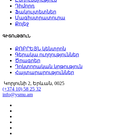
Դիմորդ
Ֆակուլտետներ
Մագիստրատուրա
Քոլեջ
ԳԻՏՈւԹՅՈւՆ
ՔՈԲՐԵՅՆ կենտրոն
Գերակա ուղղություններ
Ծրագրեր
Դոկտորական կրթություն
Հայտարարություններ
Կորյունի 2, Երևան, 0025
(+374 10) 58 25 32
info@ysmu.am