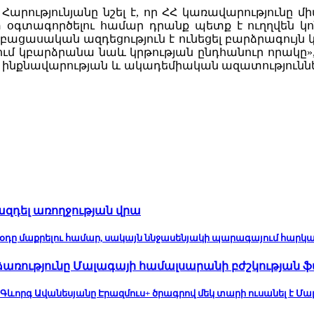
արությունյանը նշել է, որ ՀՀ կառավարությունը մ
օգտագործելու համար դրանք պետք է ուղղվեն կոն
 բացասական ազդեցություն է ունեցել բարձրագույն 
քում կբարձրանա նաև կրթության ընդհանուր որակը
ի ինքնավարության և ակադեմիական ազատությունն
ազդել առողջության վրա
 օդը մաքրելու համար, սակայն ննջասենյակի պարագայում հարկավոր 
ձառությունը Մալագայի համալսարանի բժշկության 
ղ Գևորգ Ավանեսյանը Էրազմուս+ ծրագրով մեկ տարի ուսանել է Մ