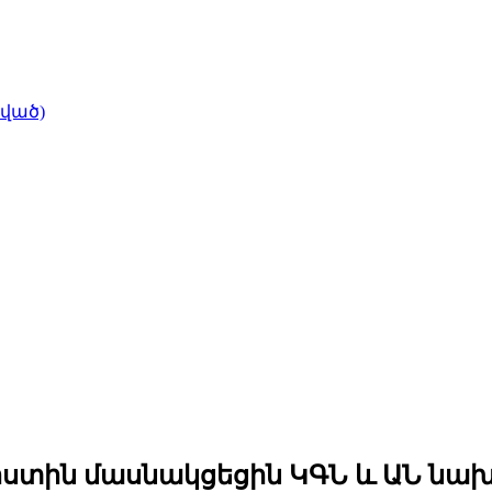
ված)
ստին մասնակցեցին ԿԳՆ և ԱՆ նա